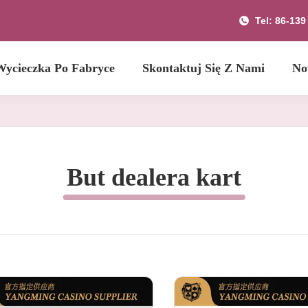
Tel: 86-13
Wycieczka Po Fabryce
Skontaktuj Się Z Nami
No
But dealera kart