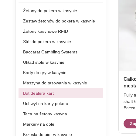
Żetony do pokera w kasynie
Zestaw żetonów do pokera w kasynie
Żetony kasynowe RFID
Stół do pokera w kasynie
Baccarat Gambling Systems
Układ stołu w kasynie
Karty do gry w kasynie
Całko
Maszyna do tasowania w kasynie
niest
talii
But dealera kart
Fully 
Grają
shaft 
Uchwyt na karty pokera
Baccar
Taca na żetony kasyna
Produc
shoe f
Za
Markery na dole
is a d
playin
Krzesła do gier w kasynie