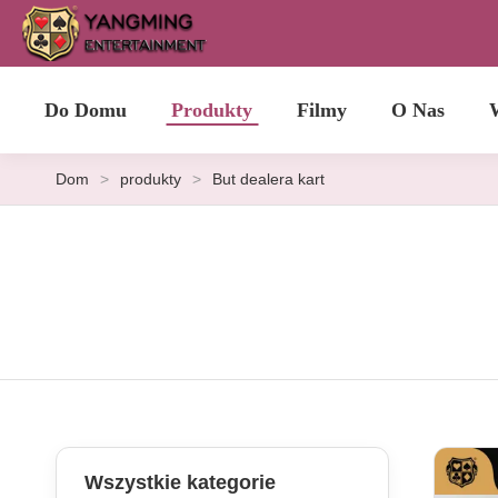
Do Domu
Produkty
Filmy
O Nas
Dom
>
produkty
>
But dealera kart
Wszystkie kategorie