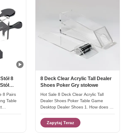
Stół 8
8 Deck Clear Acrylic Tall Dealer
Stół
Shoes Poker Gry stołowe
olorami
e 8 Pairs
Hot Sale 8 Deck Clear Acrylic Tall
ing Table
Dealer Shoes Poker Table Game
t
Desktop Dealer Shoes 1. How does a
aling shoe?
dealer shoe work? The dealer's shoe
used to
is used in casinos to deal cards by
Zapytaj Teraz
ying cards
shuffling multiple decks of cards
distributes
(usually 2, 4, 6, or 8 decks) into the