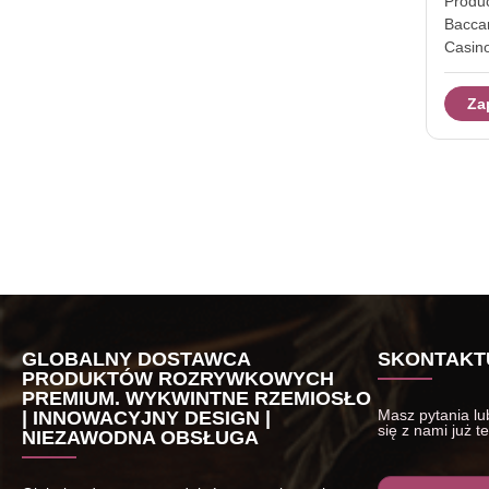
Produc
rozd
Bacca
Casino
Boots 
Name A
Za
Deali
Pairs 
size:3
5.5mm 
GLOBALNY DOSTAWCA
SKONTAKTU
PRODUKTÓW ROZRYWKOWYCH
PREMIUM. WYKWINTNE RZEMIOSŁO
Masz pytania lu
| INNOWACYJNY DESIGN |
się z nami już te
NIEZAWODNA OBSŁUGA