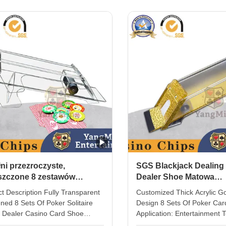
s and poker games. It is usually
cards to players and dealers
f ...
even, ...
ni przezroczyste,
SGS Blackjack Dealing
szczone 8 zestawów
Dealer Shoe Matowa
owych butów do kart
powierzchnia akrylowa
t Description Fully Transparent
Customized Thick Acrylic G
owych w pokera Solitaire
ned 8 Sets Of Poker Solitaire
Design 8 Sets Of Poker Car
c Dealer Casino Card Shoe
Application: Entertainment 
ed Photos Product Parameters
8-Pay Poker Card Dealer St