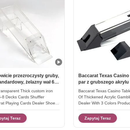
wicie przezroczysty gruby,
Baccarat Texas Casino 
andardowy, żelazny wał 6-8
par z grubszego akrylu 
 kart Mieszalnik Baccarat
hazardowy Dealer z 3 k
transparent Thick custom iron
Baccarat Texas Casino Tabl
cy w karty buty krupiera
6-8 Decks Cards Shuffler
Of Thickened Acrylic Gambl
at Playing Cards Dealer Shoe
Dealer With 3 Colors Produc
t Description 1. What is the
Description 1. What is a de
or dealing cards? A dealing shoe
A dealing shoe is a device 
pytaj Teraz
Zapytaj Teraz
evice used to store and dispense
automatically distribute pla
g cards, commonly found in
in a casino or card game. It 