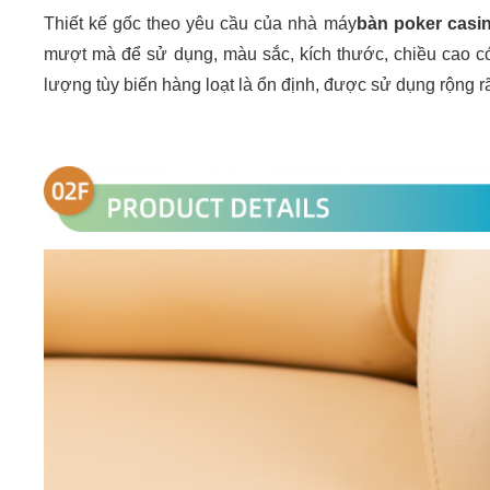
Thiết kế gốc theo yêu cầu của nhà máy
bàn poker casi
mượt mà để sử dụng, màu sắc, kích thước, chiều cao có t
lượng tùy biến hàng loạt là ổn định, được sử dụng rộng 