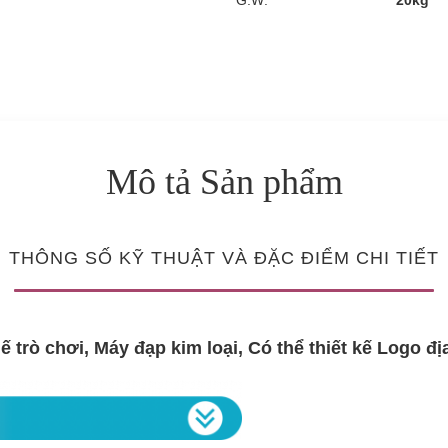
G.W:
20kg
Mô tả Sản phẩm
THÔNG SỐ KỸ THUẬT VÀ ĐẶC ĐIỂM CHI TIẾT
 trò chơi, Máy đạp kim loại, Có thể thiết kế Logo đị