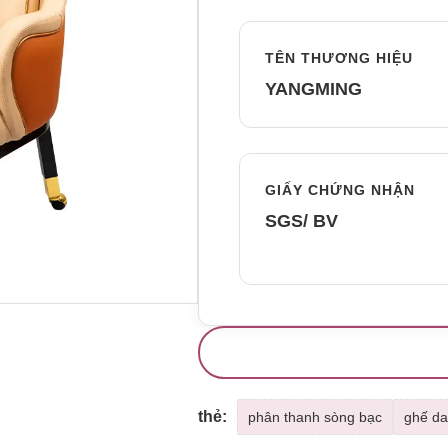
TÊN THƯƠNG HIỆU
YANGMING
GIẤY CHỨNG NHẬN
SGS/ BV
thẻ:
phân thanh sòng bạc
ghế da