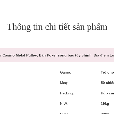
Thông tin chi tiết sản phẩm
r Casino Metal Pulley
,
Bàn Poker sòng bạc tùy chỉnh
,
Địa điểm L
Game:
Trò chơ
Moq:
50 chiế
Packing:
Hộp car
N.W:
19kg