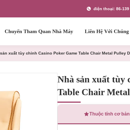
điện thoại: 86-13
Chuyến Tham Quan Nhà Máy
Liên Hệ Với Chúng
sản xuất tùy chỉnh Casino Poker Game Table Chair Metal Pulley 
Nhà sản xuất tùy
Table Chair Metal
Thuộc tính cơ bản