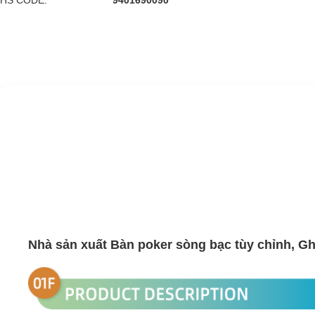
HS CODE:
9401690090
Nhà sản xuất Bàn poker sòng bạc tùy chỉnh, Ghế