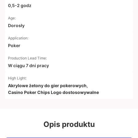
0,5-2 godz
Age:
Dorosły
Application:
Poker
Production Lead Time:
W ciągu 7 dni pracy
High Light:
Akrylowe żetony do gier pokerowych
,
Casino Poker Chips Logo dostosowywalne
Opis produktu