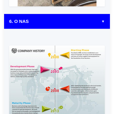
6. O NAS