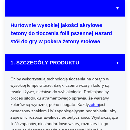
Hurtownie wysokiej jakości akrylowe
żetony do tłoczenia folii pszennej Hazard
stół do gry w pokera żetony stołowe
1. SZCZEGÓŁY PRODUKTU
Chipy wykorzystują technologię tłoczenia na gorąco w
wysokiej temperaturze, dzięki czemu wzory i kolory są
trwałe i żywe, niełatwe do wyblaknięcia. Profesjonalny
proces sitodruku atramentowego sprawia, że ​​warstwy
kolorów są wyraźne, pełne i bogate. Każdy
żeton
jest
oznaczony znakiem UV zapobiegającym podrabianiu, aby
zapewnić rozpoznawalność autentyczności. Wystarczająca
ilość zapasów, niestandardowe wzory, rozmiary i logo