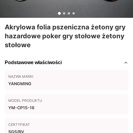
Akrylowa folia pszeniczna żetony gry
hazardowe poker gry stołowe żetony
stołowe
Podstawowe właściwości
NAZWA MARKI
YANGMING
MODEL PRODUKTU
YM-CP15-16
CERTYFIKAT
SGS/BV