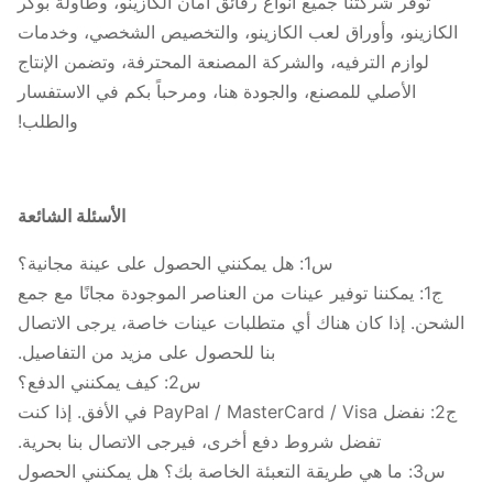
توفر شركتنا جميع أنواع رقائق أمان الكازينو، وطاولة بوكر
الكازينو، وأوراق لعب الكازينو، والتخصيص الشخصي، وخدمات
لوازم الترفيه، والشركة المصنعة المحترفة، وتضمن الإنتاج
الأصلي للمصنع، والجودة هنا، ومرحباً بكم في الاستفسار
والطلب!
الأسئلة الشائعة
س1: هل يمكنني الحصول على عينة مجانية؟
ج1: يمكننا توفير عينات من العناصر الموجودة مجانًا مع جمع
الشحن. إذا كان هناك أي متطلبات عينات خاصة، يرجى الاتصال
بنا للحصول على مزيد من التفاصيل.
س2: كيف يمكنني الدفع؟
ج2: نفضل PayPal / MasterCard / Visa في الأفق. إذا كنت
تفضل شروط دفع أخرى، فيرجى الاتصال بنا بحرية.
س3: ما هي طريقة التعبئة الخاصة بك؟ هل يمكنني الحصول