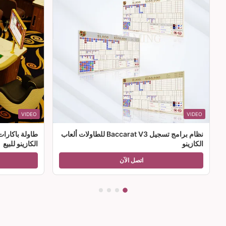
VIDEO
VIDEO
نظام برامج تسجيل Baccarat V3 للطاولات ألعاب
طاولة باكارا
الكازينو
الكازينو للبيع
اتصل الآن