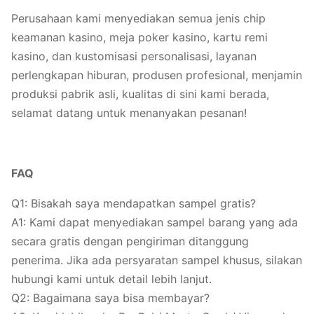
Perusahaan kami menyediakan semua jenis chip
keamanan kasino, meja poker kasino, kartu remi
kasino, dan kustomisasi personalisasi, layanan
perlengkapan hiburan, produsen profesional, menjamin
produksi pabrik asli, kualitas di sini kami berada,
selamat datang untuk menanyakan pesanan!
FAQ
Q1: Bisakah saya mendapatkan sampel gratis?
A1: Kami dapat menyediakan sampel barang yang ada
secara gratis dengan pengiriman ditanggung
penerima. Jika ada persyaratan sampel khusus, silakan
hubungi kami untuk detail lebih lanjut.
Q2: Bagaimana saya bisa membayar?