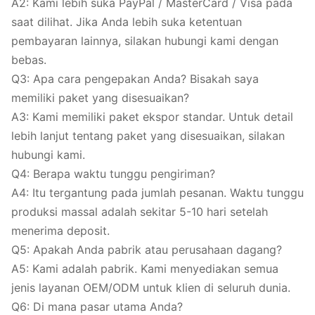
A2: Kami lebih suka PayPal / MasterCard / Visa pada
saat dilihat. Jika Anda lebih suka ketentuan
pembayaran lainnya, silakan hubungi kami dengan
bebas.
Q3: Apa cara pengepakan Anda? Bisakah saya
memiliki paket yang disesuaikan?
A3: Kami memiliki paket ekspor standar. Untuk detail
lebih lanjut tentang paket yang disesuaikan, silakan
hubungi kami.
Q4: Berapa waktu tunggu pengiriman?
A4: Itu tergantung pada jumlah pesanan. Waktu tunggu
produksi massal adalah sekitar 5-10 hari setelah
menerima deposit.
Q5: Apakah Anda pabrik atau perusahaan dagang?
A5: Kami adalah pabrik. Kami menyediakan semua
jenis layanan OEM/ODM untuk klien di seluruh dunia.
Q6: Di mana pasar utama Anda?