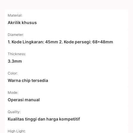
Material:
Akrilik khusus
Diameter:
1. Kode Lingkaran: 45mm 2. Kode persegi: 68*48mm
Thickness:
3.3mm
Color:
Warna chip tersedia
Mode:
Operasi manual
Quality:
Kualitas tinggi dan harga kompetitif
High Light: