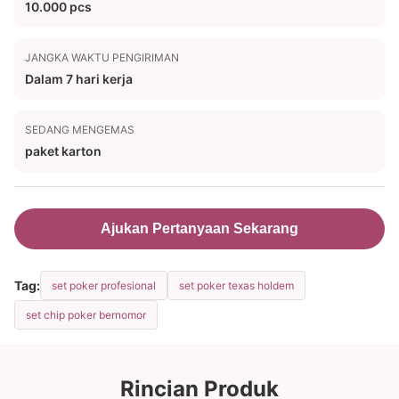
10.000 pcs
JANGKA WAKTU PENGIRIMAN
Dalam 7 hari kerja
SEDANG MENGEMAS
paket karton
Ajukan Pertanyaan Sekarang
Tag:
set poker profesional
set poker texas holdem
set chip poker bernomor
Rincian Produk