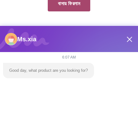
বাসায় ফিরলাম
Ms.xia
আপনি আগ্রহী হতে পারেন
6:07 AM
বাণিজ্যিক গ্রেড ডাবল সাইড LED
ভিডিও
পেশাদার গেমিং ইতিহাস ফলাফল রোড
ভিডিও
ক্যাসিনো ডেস্ক ট্রেন্ড স্ক্রিন
ম্যাপ প্রদর্শন পর্দা
Good day, what product are you looking for?
Commercial Grade Double
Professional Gaming Historical
sided LED Casino Desk Trend
Result Road Map Display
Screen PRODUCT
Screen Dy08 PRODUCT
DESCRIPTION Features double
DESCRIPTION High-
sided glare proof wide view
performance casino road
ব্যাকার্যাট ড্রাগন টাইগার সিক বো
ভিডিও
পেডেল এবং উচ্চতা সামঞ্জস্যযোগ্য সঙ্গে
screen with low energy
record display monitor . Built
টেবিলের জন্য ক্যাসিনো গেম রোড রেকর্ড
কাস্টমাইজযোগ্য ক্যাসিনো প্লেয়ার
consumption. Heat-resistant
with quality panel and sturdy
ডিসপ্লে মনিটর
চেয়ার
Casino Game Road Record
Customizable Casino Player
sturdy structure supports all-
structure, it ensures clear,
Display Monitor For Baccarat
Chair with Pedal and Height
day steady running, stylish
stable and non-flickering
Dragon Tiger Sic Bo Table
Adjustable PRODUCT
design, perfectly fit casino
display. It is easy to install and
PRODUCT DESCRIPTION This
DESCRIPTION Optimized for
desk game data showing.
has strong compatibility with ...
casino game road record
player experience at slot
PRODUCT ...