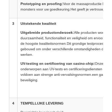
Prototyping en proofing:
Voor de massaproductie levere
monsters voor uw goedkeuring.Het geeft je vertrouwen in 
3
Uitstekende kwaliteit
Uitgebreide productonderzoek:
Alle producten worden st
duurzaamheid, functionaliteit en veiligheid om ervoor te 
de hoogste kwaliteitsnormen.Dit grondige testproces gara
gebouwd om onder verschillende omstandigheden duurz
werken.
UV-testing en certificering van casino-chip:
Onze casi
onderworpen aan UV-tests en certificeringsdiensten om er
voldoen aan strenge anti-vervalsingsnormen.een garantie v
beveiliging.
4
TEMPELLIJKE LEVERING