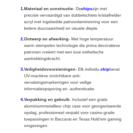
Materiaal en constructie
- De
chips
zijn met
precisie vervaardigd van dubbelschiets kristalhelder
acryl met ingebedde patroonlamineering voor een
betere duurzaamheid en visuele diepte.
Ontwerp en afwerking
- Met hoge temperatuur
warm stempelen technologie die prima decoratieve
patronen creëert met een luxe esthetische
aantrekkingskracht.
Veiligheidsvoorzieningen
- Elk individu.
chip
bevat
UV-reactieve onzichtbare anti-
vervalsingsmarkeringen voor veilige
informatieopsporing en -authenticatie.
Verpakking en gebruik
- Inclusief een gratis
aluminiummetailleur chip case voor georganiseerde
opslag, professioneel verpakt voor casino-grade
toepassingen in Baccarat en Texas Hold'em gaming
omgevingen.