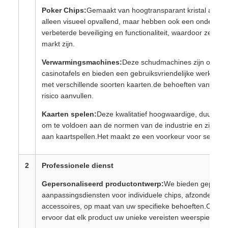
Poker Chips:
Gemaakt van hoogtransparant kristal acryl, 
alleen visueel opvallend, maar hebben ook een ondersch
verbeterde beveiliging en functionaliteit, waardoor ze ee
markt zijn.
Verwarmingsmachines:
Deze schudmachines zijn ontwor
casinotafels en bieden een gebruiksvriendelijke werking e
met verschillende soorten kaarten.de behoeften van sp
risico aanvullen.
Kaarten spelen:
Deze kwalitatief hoogwaardige, duurzam
om te voldoen aan de normen van de industrie en zijn ges
aan kaartspellen.Het maakt ze een voorkeur voor serieuze
2
Professionele dienst
Gepersonaliseerd productontwerp:
We bieden geperso
aanpassingsdiensten voor individuele chips, afzonderlijke
accessoires, op maat van uw specifieke behoeften.Ons a
ervoor dat elk product uw unieke vereisten weerspiegelt, 