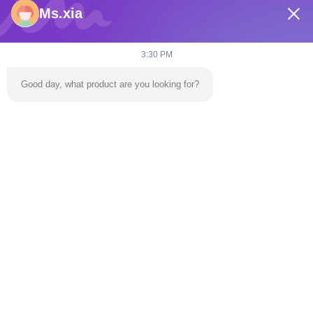
Ms.xia
3:30 PM
Good day, what product are you looking for?
Verzend
Huis
Producten
Video's
Over Ons
Fabriekstocht
Neem Contact Met Ons Op
Nieuws
Bloggen
Tel.:
86-139 2695 2822-853-6341 4525
E-mail:
ymingservice@163.com