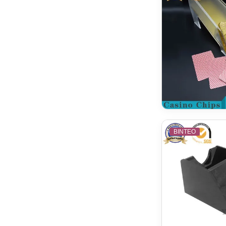
ΒΊΝΤΕΟ