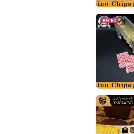
ΒΊΝΤΕΟ