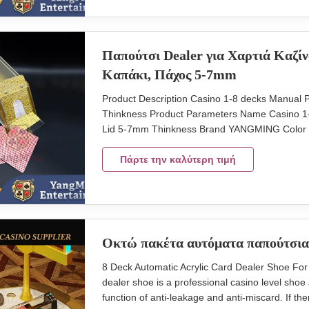
Παπούτσι Dealer για Χαρτιά Καζίν
Καπάκι, Πάχος 5-7mm
Product Description Casino 1-8 decks Manual P
Thinkness Product Parameters Name Casino 1-8
Lid 5-7mm Thinkness Brand YANGMING Color Ref
Πάρτε την καλύτερη τιμή
Οκτώ πακέτα αυτόματα παπούτσια
8 Deck Automatic Acrylic Card Dealer Shoe 
dealer shoe is a professional casino level shoe
function of anti-leakage and anti-miscard. If ther