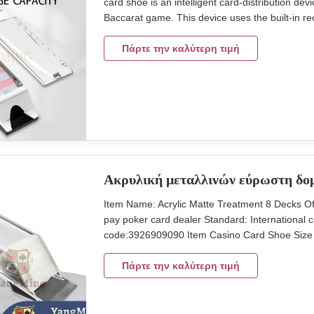
card shoe is an intelligent card-distribution devi
Baccarat game. This device uses the built-in re
Πάρτε την καλύτερη τιμή
Ακρυλική μεταλλινών εύρωστη δομ
Item Name: Acrylic Matte Treatment 8 Decks Of 
pay poker card dealer Standard: International 
code:3926909090 Item Casino Card Shoe Size
...
Πάρτε την καλύτερη τιμή