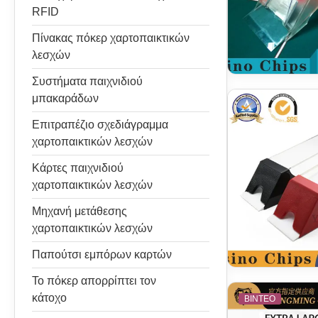
RFID
Πίνακας πόκερ χαρτοπαικτικών
λεσχών
Συστήματα παιχνιδιού
μπακαράδων
Επιτραπέζιο σχεδιάγραμμα
χαρτοπαικτικών λεσχών
Κάρτες παιχνιδιού
χαρτοπαικτικών λεσχών
Μηχανή μετάθεσης
χαρτοπαικτικών λεσχών
Παπούτσι εμπόρων καρτών
Το πόκερ απορρίπτει τον
κάτοχο
ΒΊΝΤΕΟ