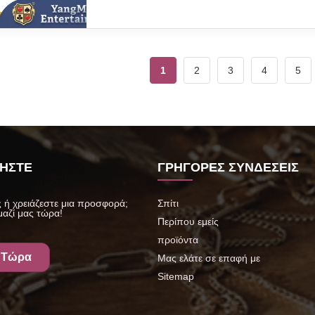
1
2
3
4
5
ΝΉΣΤΕ
ΓΡΉΓΟΡΕΣ ΣΥΝΔΈΣΕΙΣ
 ή χρειάζεστε μια προσφορά;
Σπίτι
μαζί μας τώρα!
Περίπου εμείς
προϊόντα
 Τώρα
Μας ελάτε σε επαφή με
Sitemap