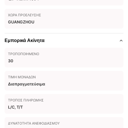
ΧΏΡΑ ΠΡΟΈΛΕΥΣΗΣ
GUANGZHOU
Εμπορικά Ακίνητα
ΤΡΟΠΟΠΟΙΗΜΈΝΟ
30
ΤΙΜΉ ΜΟΝΆΔΩΝ
Διαπραγματεύσιμα
ΤΡΌΠΟΣ ΠΛΗΡΩΜΉΣ
L/C, T/T
ΔΥΝΑΤΌΤΗΤΑ ΑΝΕΦΟΔΙΑΣΜΟΎ