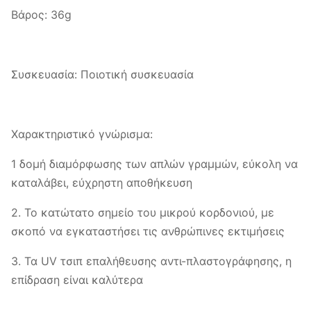
Βάρος: 36g
Συσκευασία: Ποιοτική συσκευασία
Χαρακτηριστικό γνώρισμα:
1 δομή διαμόρφωσης των απλών γραμμών, εύκολη να
καταλάβει, εύχρηστη αποθήκευση
2. Το κατώτατο σημείο του μικρού κορδονιού, με
σκοπό να εγκαταστήσει τις ανθρώπινες εκτιμήσεις
3. Τα UV τσιπ επαλήθευσης αντι-πλαστογράφησης, η
επίδραση είναι καλύτερα