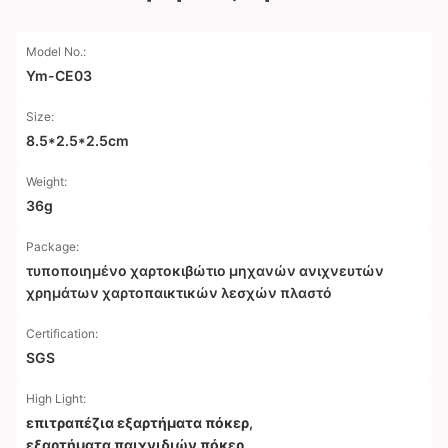
Model No.:
Ym-CE03
Size:
8.5*2.5*2.5cm
Weight:
36g
Package:
τυποποιημένο χαρτοκιβώτιο μηχανών ανιχνευτών
χρημάτων χαρτοπαικτικών λεσχών πλαστό
Certification:
SGS
High Light:
επιτραπέζια εξαρτήματα πόκερ
,
εξαρτήματα παιχνιδιών πόκερ