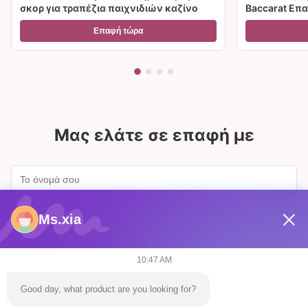
σκορ για τραπέζια παιχνιδιών καζίνο
Baccarat Επ
Παιχνιδιών 
Επαφή τώρα
Μας ελάτε σε επαφή με
Ms.xia
10:47 AM
Good day, what product are you looking for?