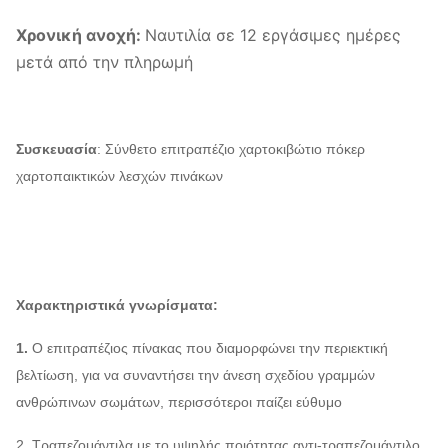
Χρονική ανοχή:
Ναυτιλία σε 12 εργάσιμες ημέρες
μετά από την πληρωμή
Συσκευασία
: Σύνθετο επιτραπέζιο χαρτοκιβώτιο πόκερ
χαρτοπαικτικών λεσχών πινάκων
Χαρακτηριστικά γνωρίσματα:
1.
Ο επιτραπέζιος πίνακας που διαμορφώνει την περιεκτική
βελτίωση, για να συναντήσει την άνεση σχεδίου γραμμών
ανθρώπινων σωμάτων, περισσότεροι παίζει εύθυμο
2. Τραπεζομάντιλα με το υψηλής ποιότητας αντι-τραπεζομάντιλο