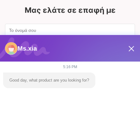
Μας ελάτε σε επαφή με
Ms.xia
5:16 PM
Good day, what product are you looking for?
Στείλετε