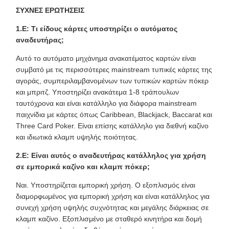
ΣΥΧΝΕΣ ΕΡΩΤΗΣΕΙΣ
1.Ε: Τι είδους κάρτες υποστηρίζει ο αυτόματος
αναδευτήρας;
Αυτό το αυτόματο μηχάνημα ανακατέματος καρτών είναι
συμβατό με τις περισσότερες mainstream τυπικές κάρτες της
αγοράς, συμπεριλαμβανομένων των τυπικών καρτών πόκερ
και μπριτζ. Υποστηρίζει ανακάτεμα 1-8 τράπουλων
ταυτόχρονα και είναι κατάλληλο για διάφορα mainstream
παιχνίδια με κάρτες όπως Caribbean, Blackjack, Baccarat και
Three Card Poker. Είναι επίσης κατάλληλο για διεθνή καζίνο
και ιδιωτικά κλαμπ υψηλής ποιότητας.
2.Ε: Είναι αυτός ο αναδευτήρας κατάλληλος για χρήση
σε εμπορικά καζίνο και κλαμπ πόκερ;
Ναι. Υποστηρίζεται εμπορική χρήση. Ο εξοπλισμός είναι
διαμορφωμένος για εμπορική χρήση και είναι κατάλληλος για
συνεχή χρήση υψηλής συχνότητας και μεγάλης διάρκειας σε
κλαμπ καζίνο. Εξοπλισμένο με σταθερό κινητήρα και δομή