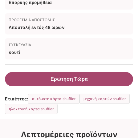
Επαρκής προμήθεια
ΠΡΟΘΕΣΜΊΑ ΑΠΟΣΤΟΛΉΣ
Αποστολή εντός 48 ωρών
ΣΥΣΚΕΥΑΣΊΑ
κουτί
Ερώτηση Τώρα
Ετικέττες:
αυτόματη κάρτα shuffler
μηχανή καρτών shuffler
ηλεκτρική κάρτα shuffler
Λεπτομέρειες προϊόντων