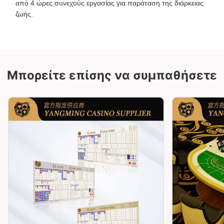
από 4 ώρες συνεχούς εργασίας για παράταση της διάρκειας
ζωής.
Μπορείτε επίσης να συμπαθήσετε