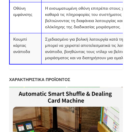
Οθόνη
Η ενσωματωμένη οθόνη επιτρέπει στους χειρι
εμφάνισης
καθαρά τις πληροφορίες του συστήματος και τ
βελτιώνοντας τη διαφάνεια λειτουργίας και διε
ολόκληρης της διαδικασίας μοιράσματος.
Κουμπί
Σχεδιασμένο για βολική λειτουργία κατά τη διάρ
κάρτας
μπορεί να χειριστεί αποτελεσματικά τις λειτου
ανάποδα
ανάποδα, βοηθώντας τους ντίλερ να βελτιώσου
μοιράσματος και να διατηρήσουν μια ομαλή ροή
ΧΑΡΑΚΤΗΡΙΣΤΙΚΑ ΠΡΟΪΟΝΤΟΣ