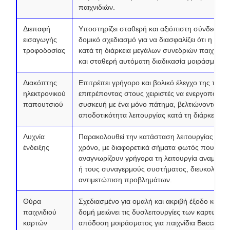
παιχνιδιών.
Διεπαφή
Υποστηρίζει σταθερή και αξιόπιστη σύνδεση τ
εισαγωγής
δομικό σχεδιασμό για να διασφαλίζει ότι η συσ
τροφοδοσίας
κατά τη διάρκεια μεγάλων συνεδριών παιχνιδιο
και σταθερή αυτόματη διαδικασία μοιράσματος
Διακόπτης
Επιτρέπει γρήγορο και βολικό έλεγχο της τρο
ηλεκτρονικού
επιτρέποντας στους χειριστές να ενεργοποιού
παπουτσιού
συσκευή με ένα μόνο πάτημα, βελτιώνοντας τη
αποδοτικότητα λειτουργίας κατά τη διάρκεια πα
Λυχνία
Παρακολουθεί την κατάσταση λειτουργίας της
ένδειξης
χρόνο, με διαφορετικά σήματα φωτός που βοη
αναγνωρίζουν γρήγορα τη λειτουργία αναμονής
ή τους συναγερμούς συστήματος, διευκολύνον
αντιμετώπιση προβλημάτων.
Θύρα
Σχεδιασμένο για ομαλή και ακριβή έξοδο καρτώ
παιχνιδιού
δομή μειώνει τις δυσλειτουργίες των καρτών κα
καρτών
απόδοση μοιράσματος για παιχνίδια Baccarat 