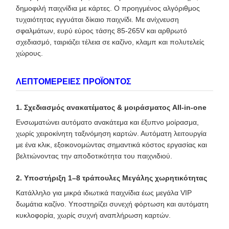
δημοφιλή παιχνίδια με κάρτες. Ο προηγμένος αλγόριθμος
τυχαιότητας εγγυάται δίκαιο παιχνίδι. Με ανίχνευση
σφαλμάτων, ευρύ εύρος τάσης 85-265V και αρθρωτό
σχεδιασμό, ταιριάζει τέλεια σε καζίνο, κλαμπ και πολυτελείς
χώρους.
ΛΕΠΤΟΜΕΡΕΙΕΣ ΠΡΟΪΟΝΤΟΣ
1. Σχεδιασμός ανακατέματος & μοιράσματος All-in-one
Ενσωματώνει αυτόματο ανακάτεμα και έξυπνο μοίρασμα,
χωρίς χειροκίνητη ταξινόμηση καρτών. Αυτόματη λειτουργία
με ένα κλικ, εξοικονομώντας σημαντικά κόστος εργασίας και
βελτιώνοντας την αποδοτικότητα του παιχνιδιού.
2. Υποστήριξη 1–8 τράπουλες Μεγάλης χωρητικότητας
Κατάλληλο για μικρά ιδιωτικά παιχνίδια έως μεγάλα VIP
δωμάτια καζίνο. Υποστηρίζει συνεχή φόρτωση και αυτόματη
κυκλοφορία, χωρίς συχνή αναπλήρωση καρτών.