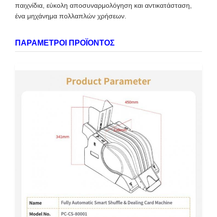
παιχνίδια, εύκολη αποσυναρμολόγηση και αντικατάσταση,
ένα μηχάνημα πολλαπλών χρήσεων.
ΠΑΡΑΜΕΤΡΟΙ ΠΡΟΪΟΝΤΟΣ