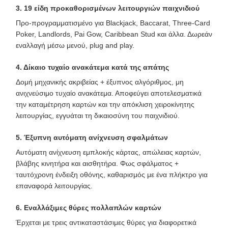
3. 19 είδη προκαθορισμένων λειτουργιών παιχνιδιού
Προ-προγραμματισμένο για Blackjack, Baccarat, Three-Card
Poker, Landlords, Pai Gow, Caribbean Stud και άλλα. Δωρεάν
εναλλαγή μέσω μενού, plug and play.
4. Δίκαιο τυχαίο ανακάτεμα κατά της απάτης
Δομή μηχανικής ακριβείας + έξυπνος αλγόριθμος, μη
ανιχνεύσιμο τυχαίο ανακάτεμα. Αποφεύγει αποτελεσματικά
την καταμέτρηση καρτών και την απόκλιση χειροκίνητης
λειτουργίας, εγγυάται τη δικαιοσύνη του παιχνιδιού.
5. Έξυπνη αυτόματη ανίχνευση σφαλμάτων
Αυτόματη ανίχνευση εμπλοκής κάρτας, απώλειας καρτών,
βλάβης κινητήρα και αισθητήρα. Φως σφάλματος +
ταυτόχρονη ένδειξη οθόνης, καθαρισμός με ένα πλήκτρο για
επαναφορά λειτουργίας.
6. Εναλλάξιμες θύρες πολλαπλών καρτών
Έρχεται με τρεις αντικαταστάσιμες θύρες για διαφορετικά