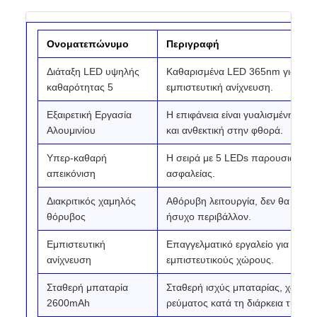
Ονοματεπώνυμο
Περιγραφή
Διάταξη LED υψηλής
Καθαρισμένα LED 365nm για υψηλ
καθαρότητας 5
εμπιστευτική ανίχνευση.
Εξαιρετική Εργασία
Η επιφάνεια είναι γυαλισμένη αλο
Αλουμινίου
και ανθεκτική στην φθορά.
Υπερ-καθαρή
Η σειρά με 5 LEDs παρουσιάζει π
απεικόνιση
ασφαλείας.
Διακριτικός χαμηλός
Αθόρυβη λειτουργία, δεν θα διατ
θόρυβος
ήσυχο περιβάλλον.
Εμπιστευτική
Επαγγελματικό εργαλείο για υψηλ
ανίχνευση
εμπιστευτικούς χώρους.
Σταθερή μπαταρία
Σταθερή ισχύς μπαταρίας, χωρίς 
2600mAh
ρεύματος κατά τη διάρκεια της ερ