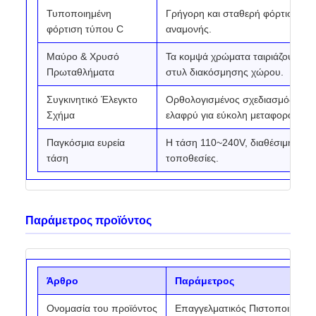
Τυποποιημένη
Γρήγορη και σταθερή φόρτιση, μ
φόρτιση τύπου C
αναμονής.
Μαύρο & Χρυσό
Τα κομψά χρώματα ταιριάζουν με
Πρωταθλήματα
στυλ διακόσμησης χώρου.
Συγκινητικό Έλεγκτο
Ορθολογισμένος σχεδιασμός, συμ
Σχήμα
ελαφρύ για εύκολη μεταφορά.
Παγκόσμια ευρεία
Η τάση 110~240V, διαθέσιμη για 
τάση
τοποθεσίες.
Παράμετρος προϊόντος
Άρθρο
Παράμετρος
Ονομασία του προϊόντος
Επαγγελματικός Πιστοποιητής 