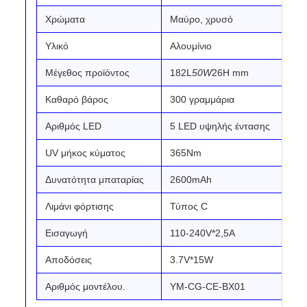
Χρώματα
Μαύρο, χρυσό
Υλικό
Αλουμίνιο
Μέγεθος προϊόντος
182L
50W
26H mm
Καθαρό βάρος
300 γραμμάρια
Αριθμός LED
5 LED υψηλής έντασης
UV μήκος κύματος
365Nm
Δυνατότητα μπαταρίας
2600mAh
Λιμάνι φόρτισης
Τύπος C
Εισαγωγή
110-240V*2,5A
Αποδόσεις
3.7V*15W
Αριθμός μοντέλου.
ΥΜ-CG-CE-BX01