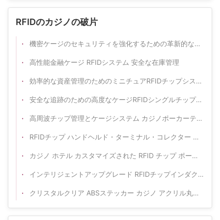
RFIDのカジノの破片
機密ケージのセキュリティを強化するための革新的なRFID単一システム
高性能金融ケージ RFIDシステム 安全な在庫管理
効率的な資産管理のためのミニチュアRFIDチップシステム
安全な追跡のための高度なケージRFIDシングルチップ管理システム
高周波チップ管理とケージシステム カジノポーカーテーブルゲーム
RFIDチップ ハンドヘルド・ターミナル・コレクター テキサス・バカラ・カジノ・ポーカー・チップ検出
カジノ ホテル カスタマイズされた RFID チップ ポーカー チップ バカラ テーブル スマート チップ
インテリジェントアップグレード RFIDチップインダクションテーブル メーカー独立技術研究開発
クリスタルクリア ABSステッカー カジノ アクリル丸とオクトル RFID ポッカーチップ カジノUVチップ セット セキュリティコード付きのプラーク