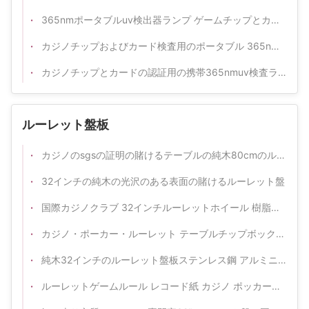
365nmポータブルuv検出器ランプ ゲームチップとカードの正規性を確認する
カジノチップおよびカード検査用のポータブル 365nm UV 偽造防止ランプ
カジノチップとカードの認証用の携帯365nmuv検査ランプ
ルーレット盤板
カジノのsgsの証明の賭けるテーブルの純木80cmのルーレット盤板
32インチの純木の光沢のある表面の賭けるルーレット盤
国際カジノクラブ 32インチルーレットホイール 樹脂ボール付き固木回転台
カジノ・ポーカー・ルーレット テーブルチップボックス アクリル透明型 密着型密着型チップキャリア
純木32インチのルーレット盤板ステンレス鋼 アルミニウム
ルーレットゲームルール レコード紙 カジノ ポッカーテーブルゲーム 報酬ルール