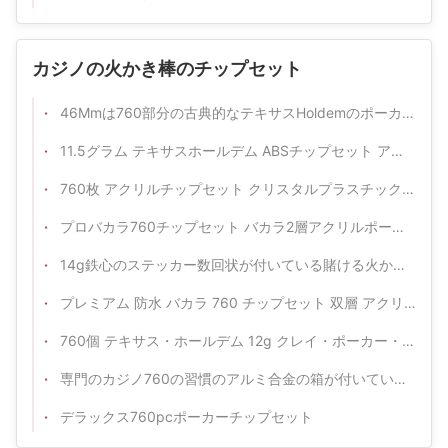
カジノの火かき棒のチップセット
46Mmは760部分の古典的なテキサスHoldemのポーカー用のチップ プラスチック硬貨を置いた
11.5グラム テキサスホールデム ABSチップセット アルミニウム合金ボックス入り
760枚 アクリルチップセット クリスタルプラスチック ポッカー バカラチップ コイン
プロバカラ760チップセット バカラ2層アクリルポーカーセット ゲームチップコイン
14g鉄心のステッカー数回状が付いている賭ける火かき棒のチップセット
プレミアム 防水 バカラ 760 チップセット 双層 アクリルポーカー ゲームトークンコレクション
760個 テキサス・ホールデム 12g クレイ・ポーカー・チップ 工場標準
専門のカジノ760の習慣のアルミ合金の箱が付いているデラックスな火かき棒のチップセット
デラックス760pcポーカーチップセット