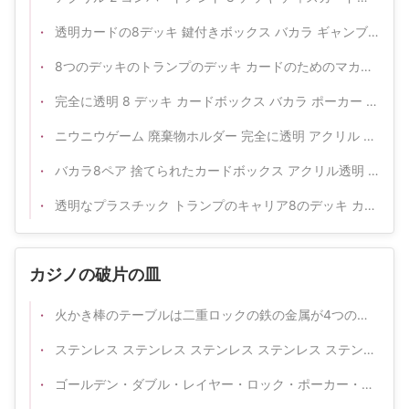
透明カードの8デッキ 鍵付きボックス バカラ ギャンブル ポーカー 卓球
8つのデッキのトランプのデッキ カードのためのマカオのカジノの火かき棒の不用物のホールダーは正常飛躍するか、または選ぶためにごしごし洗う
完全に透明 8 デッキ カードボックス バカラ ポーカー 卓球 アクリル 鍵で厚く
ニウニウゲーム 廃棄物ホルダー 完全に透明 アクリル 2ペアポーカーテーブルゲーム 販売ボックス
バカラ8ペア 捨てられたカードボックス アクリル透明 2グリッド ポーカーカード販売ボックス
透明なプラスチック トランプのキャリア8のデッキ カード ディーラーのホールダーの工場によって厚くされるアクリルの低下箱
カジノの破片の皿
火かき棒のテーブルは二重ロックの鉄の金属が4つの正方形の形の列の浮遊物を欠く1つの層のポーカー用のチップの箱の皿を捧げた
ステンレス ステンレス ステンレス ステンレス ステンレス ステンレス
ゴールデン・ダブル・レイヤー・ロック・ポーカー・チップ・トレイ バカラ・テキサス・ホールデム 卓球ゲーム 卓球チップ・ボックス