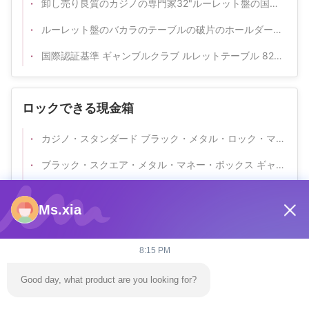
卸し売り良質のカジノの専門家32"ルーレット盤の国内標準の木の車輪
ルーレット盤のバカラのテーブルの破片のホールダー40Mmの直径の円形の破片は16PCSを表示する
国際認証基準 ギャンブルクラブ ルレットテーブル 82cm 直径の車輪 輸入された固木車輪
ロックできる現金箱
カジノ・スタンダード ブラック・メタル・ロック・マネー・ボックス カジノ・クラブ・ポーカーゲーム
ブラック・スクエア・メタル・マネー・ボックス ギャンブル・ポーカー・テーブル 鍵の付いたカスタム製
火かき棒のテーブルの現金ホールダーのための袖及びロックが付いている賭ける火かき棒のテーブルの金属のカジノのお金の低下箱
Ms.xia
賭博テーブル 専用カジノ ミニ 金属鉄の現金貯蔵庫 品質の良い 安全現金持ち
バカラ テキサス テーブル 金属 お金 箱 鍵 ポーカー ゲーム テーブル チップ 箱
8:15 PM
注文の完全で明確なロックできる現金箱/プラスチック ディーラーのお金の低下箱をするアクリルの帯出登録者のカジノ8のデッキ
Good day, what product are you looking for?
透明なアクリルのカジノのゲームのカスタマイズ可能なロックできる銭箱