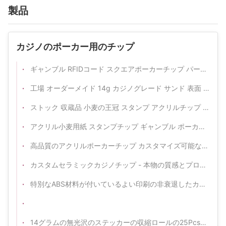
製品
カジノのポーカー用のチップ
ギャンブル RFIDコード スクエアポーカーチップ パーソナライズされた長方形 UV 12g カジノ アクリルチップセット
工場 オーダーメイド 14g カジノグレード サンド 表面 オーダーメイド ポーカーチップ
ストック 収蔵品 小麦の王冠 スタンプ アクリルチップ カジノクラブ エンターテインメント ゲームチップ
アクリル小麦用紙 スタンプチップ ギャンブル ポーカー テーブルゲーム テーブルトップチップ
高品質のアクリルポーカーチップ カスタマイズ可能なカジノゲームアクセサリー
カスタムセラミックカジノチップ - 本物の質感とプロフェッショナルグレードのパフォーマンス
特別なABS材料が付いているよい印刷の非衰退したカジノのRoyaleのポーカー用のチップ
14グラムの無光沢のステッカーの収縮ロールの25Pcsの注文の粘土のポーカー用のチップ