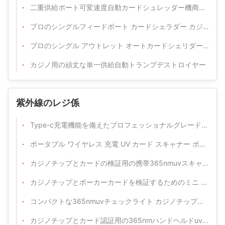
二重供給ポート可変速度自動カードシュレッダー機商用グレードカードシュレッダーカジノポーカー用
プロのシングルフィードポート カードシェラダー カジノ
プロのシングル アウトレット オートカードシェリダー ギャンブル場
カジノ用の頑丈な単一供給自動トランプデストロイヤー
紫外線のレジ係
Type-c充電機能を備えたプロフェッショナルグレードの365nm UVチップテスター
ポータブル ワイヤレス 充電 UV カード スキャナー ポーカー テーブル ゲーム
カジノチップとカードの検証用の携帯365nmuvスキャンライト
カジノチップとポーカーカードを検証するためのミニ 365nm 紫外線検査ランプ
コンパクトな365nmuvチェックライト カジノチップとカードの正規性
カジノチップとカード認証用の365nmハンドヘルドuv検出器