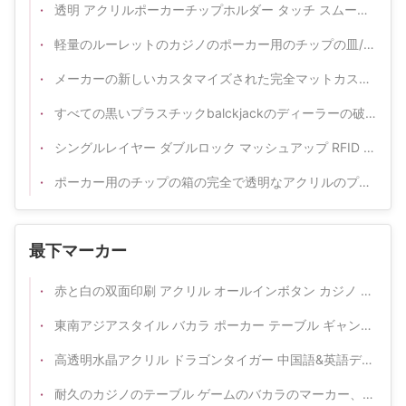
透明 アクリルポーカーチップホルダー タッチ スムーズボディ マット 14g チップセット キャリア
軽量のルーレットのカジノのポーカー用のチップの皿/100 pcの八角形40mmのポーカー用のチップの棚
メーカーの新しいカスタマイズされた完全マットカスタマイズされた100個45Mmラウンドカジノチップトレイ
すべての黒いプラスチックbalckjackのディーラーの破片の皿50mmの直径
シングルレイヤー ダブルロック マッシュアップ RFID ポッカー メタル カジノ チップケース ギャンブル チップホルダー
ポーカー用のチップの箱の完全で透明なアクリルのプラスチック40mm賭けるチップ・キャリアのあたりの100pcs 5列
最下マーカー
赤と白の双面印刷 アクリル オールインボタン カジノ 品質プラーク ディーラー ボタン
東南アジアスタイル バカラ ポーカー テーブル ギャンブル カジノ カスタマイズされた 銀行家 プレイヤー 勝利 マーク ディーラー ボタン
高透明水晶アクリル ドラゴンタイガー 中国語&英語ディーラーコードプレート 赤&青 双面スクリーン印刷
耐久のカジノのテーブル ゲームのバカラのマーカー、ボタンの銀行家の賭の火かき棒