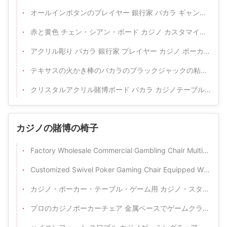
オールインボタンのプレイヤー 銀行家 バカラ ギャンブル ポーカー テーブル ベット アクリルマーカー
赤と黄色 チェン・シアン・ボード カジノ カスタマイズされた アクリル彫刻 バカラテーブル ボタン
アクリル彫り バカラ 銀行家 プレイヤー カジノ ポーカー テーブルゲーム テーブルトップ 中国語 英語 ボタン
テキサスの火かき棒のバカラのブラックジャックの粘土の鉄のABS真鍮のポーカー用のチップのディーラー ボタンの火かき棒カード監視のすべて
クリスタルアクリル賭博ボード バカラ カジノテーブルゲーム 赤 黄色 プレイヤー 銀行家
カジノの賭博の椅子
Factory Wholesale Commercial Gambling Chair Multiple Upholstery Option For Entertainment Venue
Customized Swivel Poker Gaming Chair Equipped With Rolling Wheels For Casino‑Club Use
カジノ・ポーカー・テーブル・ゲーム用 カジノ・スタンダード PU レザー・ゲームチェア
プロのカジノポーカーチェア 金属ベースでゲームクラブのために