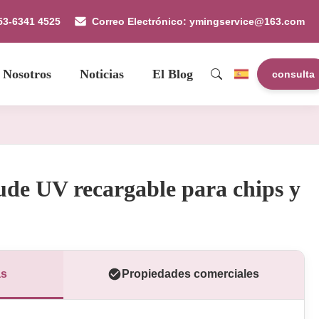
53-6341 4525
Correo Electrónico: ymingservice@163.com
 Nosotros
Noticias
El Blog
consulta
de UV recargable para chips y
as
Propiedades comerciales