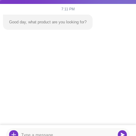
7:11 PM
Casino Oyun Aksesuarları
Good day, what product are you looking for?
UV Işık Kontrol Cihazı
Rulet Tekerleği
Kilitlenebilir Kasa
Evde
Ürün
Videolar
Bizim Hakkımızda
Fabrika Turu
Bizimle İletişim
Haberler
Blog
tel:
86-139 2695 2822-853-6341 4525
E-posta:
ymingservice@163.com
© 2026 Guangzhou Yangming Entertainment Products Co.,LTD. All Rights
Reserved.