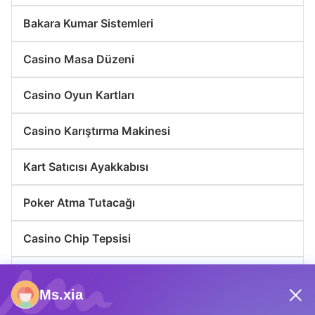
Bakara Kumar Sistemleri
Casino Masa Düzeni
Casino Oyun Kartları
Casino Karıştırma Makinesi
Kart Satıcısı Ayakkabısı
Poker Atma Tutacağı
Casino Chip Tepsisi
İşaretleyiciler Alt
Ms.xia
Casino Oyun Koltukları