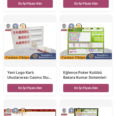
En İyi Fiyatı Alın
En İyi Fiyatı Alın
Yeni Logo Kartı
Eğlence Poker Kulübü
Uluslararası Casino Stud
Bakara Kumar Sistemleri
Poker Masa Poker Masa
Oyunu Bahis Sınırı
En İyi Fiyatı Alın
En İyi Fiyatı Alın
Tasarımı