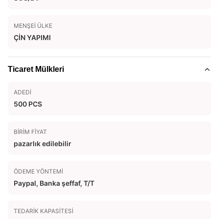
MENŞEI ÜLKE
ÇİN YAPIMI
Ticaret Mülkleri
ADEDI
500 PCS
BIRIM FIYAT
pazarlık edilebilir
ÖDEME YÖNTEMI
Paypal, Banka şeffaf, T/T
TEDARIK KAPASITESI