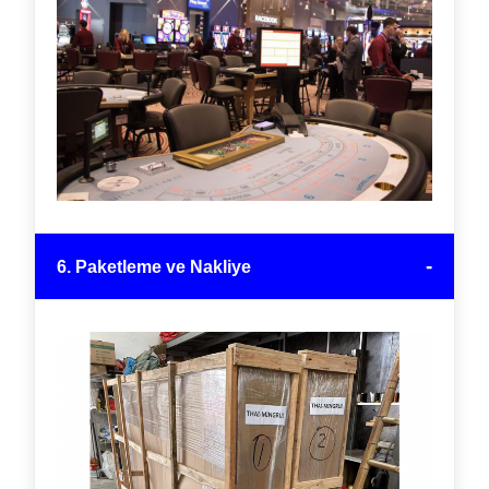
6. Paketleme ve Nakliye