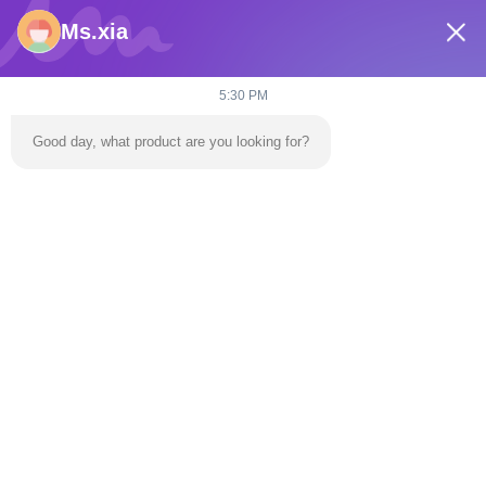
Ms.xia
5:30 PM
Good day, what product are you looking for?
Göndermek
Evde
Ürün
Videolar
Bizim Hakkımızda
Fabrika Turu
Bizimle İletişim
Haberler
Blog
tel:
86-139 2695 2822-853-6341 4525