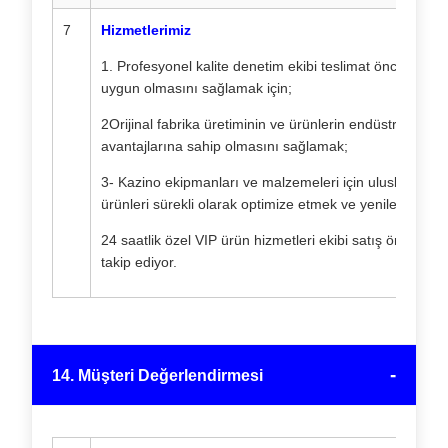
7
Hizmetlerimiz
1. Profesyonel kalite denetim ekibi teslimat öncesi ürün
uygun olmasını sağlamak için;
2Orijinal fabrika üretiminin ve ürünlerin endüstri piyas
avantajlarına sahip olmasını sağlamak;
3- Kazino ekipmanları ve malzemeleri için uluslararas
ürünleri sürekli olarak optimize etmek ve yenilemek;
24 saatlik özel VIP ürün hizmetleri ekibi satış öncesi v
takip ediyor.
14. Müşteri Değerlendirmesi