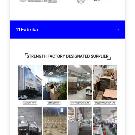
11Fabrika.