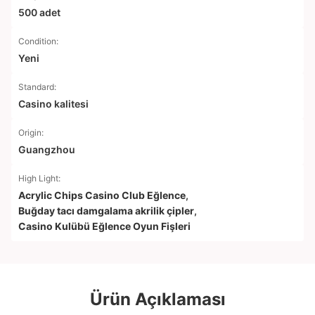
500 adet
Condition:
Yeni
Standard:
Casino kalitesi
Origin:
Guangzhou
High Light:
Acrylic Chips Casino Club Eğlence
,
Buğday tacı damgalama akrilik çipler
,
Casino Kulübü Eğlence Oyun Fişleri
Ürün Açıklaması