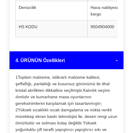
Denizcilik
Hava nakliyesi küçük p
kargo
HS KODU
9504904000
4. ÜRÜNÜN Özellikleri
1Toplam malzeme, istikrarlı malzeme kalitesi,
şeffaflığı, parlaklığı ve kusursuz görünümü ile ithal
kristal akrilikten dikkatlice seçilmiştir.Kalınlık seçimi
ılımlıdır ve kumarhane masa oyunlarının
gereksinimlerini karşılamak için tasarlanmıştır;
2Yüksek sıcaklıklı sıcak damgalama ve nokta renkli
mürekkep ekran baskı teknolojisi ile, desen rengi uzun
ömürlüdür ve solması kolay değildir.Yüksek
yoğunluklu çift taraflı yapıştırıcı yapıştırıcı sıkı ve