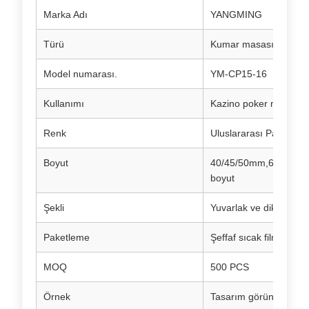
Marka Adı
YANGMING
Türü
Kumar masası oyunlar
Model numarası.
YM-CP15-16
Kullanımı
Kazino poker masa oyu
Renk
Uluslararası Pantone 
Boyut
40/45/50mm,68*48/81
boyut
Şekli
Yuvarlak ve dikdörtge
Paketleme
Şeffaf sıcak film, etike
MOQ
500 PCS
Örnek
Tasarım görüntülemeler