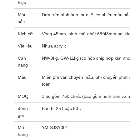
hiệu
Màu
Dựa trên hình ảnh thực tế, có nhiều màu sắc
sắc
Kích cỡ
Vòng 45mm, hình chữ nhật 68*48mm hai kích th
Vật liệu
Nhựa acrylic
Cân
NW-9kg, GW-11kg (có hộp chip hợp kim nhôm)
nặng
Mẫu
Miễn phí vận chuyển mẫu, phí chuyển phát nhan
toán
MOQ
1 bộ gồm 760 chiếc (bao gồm hình tròn và hình c
đóng
Bao bì 25 hoặc 50 vỉ
gói
Mã
YM-SJSY001
hàng