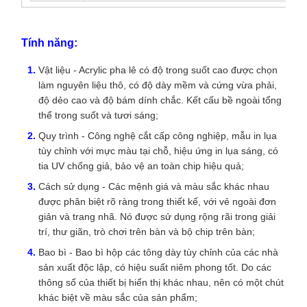
Tính năng:
Vật liệu - Acrylic pha lê có độ trong suốt cao được chọn
làm nguyên liệu thô, có độ dày mềm và cứng vừa phải,
độ dẻo cao và độ bám dính chắc. Kết cấu bề ngoài tổng
thể trong suốt và tươi sáng;
Quy trình - Công nghệ cắt cấp công nghiệp, mẫu in lụa
tùy chỉnh với mực màu tại chỗ, hiệu ứng in lụa sáng, có
tia UV chống giả, bảo vệ an toàn chip hiệu quả;
Cách sử dụng - Các mệnh giá và màu sắc khác nhau
được phân biệt rõ ràng trong thiết kế, với vẻ ngoài đơn
giản và trang nhã. Nó được sử dụng rộng rãi trong giải
trí, thư giãn, trò chơi trên bàn và bộ chip trên bàn;
Bao bì - Bao bì hộp các tông dày tùy chỉnh của các nhà
sản xuất độc lập, có hiệu suất niêm phong tốt. Do các
thông số của thiết bị hiển thị khác nhau, nên có một chút
khác biệt về màu sắc của sản phẩm;