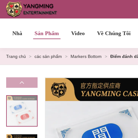
Nhà
Sản Phẩm
Video
Về Chúng Tôi
Trang chủ
>
các sản phẩm
>
Markers Bottom
>
Điểm đánh dấ