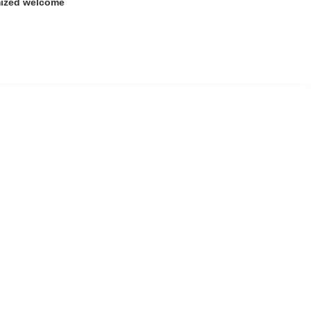
ized welcome