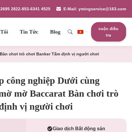
9 2695 2822-853-6341 4525
E-Mail: ymingservice@163.com
cuộc điều
 Tôi
Tin Tức
Blog
tra
Bàn chơi trò chơi Banker Tấm định vị người chơi
p công nghiệp Dưới cùng
 mờ mờ Baccarat Bàn chơi trò
ịnh vị người chơi
Giao dịch Bất động sản