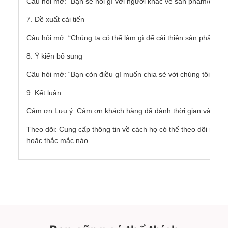
Câu hỏi mở: “Bạn sẽ nói gì với người khác về sản phẩm/dịch v
7. Đề xuất cải tiến
Câu hỏi mở: “Chúng ta có thể làm gì để cải thiện sản phẩm/dị
8. Ý kiến ​​bổ sung
Câu hỏi mở: “Bạn còn điều gì muốn chia sẻ với chúng tôi khô
9. Kết luận
Cảm ơn Lưu ý: Cảm ơn khách hàng đã dành thời gian và phản
Theo dõi: Cung cấp thông tin về cách họ có thể theo dõi nếu h
hoặc thắc mắc nào.