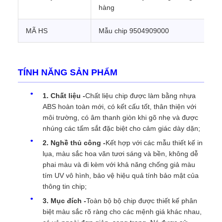
hàng
MÃ HS
Mẫu chip 9504909000
TÍNH NĂNG SẢN PHẨM
1. Chất liệu -
Chất liệu chip được làm bằng nhựa
ABS hoàn toàn mới, có kết cấu tốt, thân thiện với
môi trường, có âm thanh giòn khi gõ nhẹ và được
nhúng các tấm sắt đặc biệt cho cảm giác dày dặn;
2. Nghề thủ công -
Kết hợp với các mẫu thiết kế in
lụa, màu sắc hoa văn tươi sáng và bền, không dễ
phai màu và đi kèm với khả năng chống giả màu
tím UV vô hình, bảo vệ hiệu quả tính bảo mật của
thông tin chip;
3. Mục đích -
Toàn bộ bộ chip được thiết kế phân
biệt màu sắc rõ ràng cho các mệnh giá khác nhau,