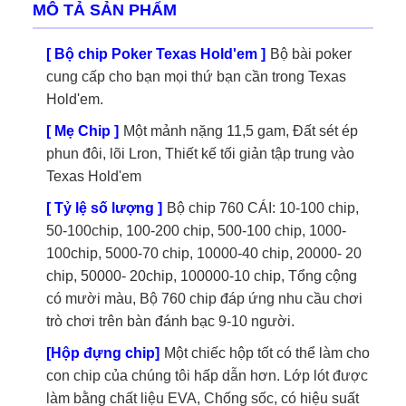
MÔ TẢ SẢN PHẨM
[ Bộ chip Poker Texas Hold'em ]
Bộ bài poker
cung cấp cho bạn mọi thứ bạn cần trong Texas
Hold'em.
[ Mẹ Chip ]
Một mảnh nặng 11,5 gam, Đất sét ép
phun đôi, lõi Lron, Thiết kế tối giản tập trung vào
Texas Hold'em
[ Tỷ lệ số lượng ]
Bộ chip 760 CÁI: 10-100 chip,
50-100chip, 100-200 chip, 500-100 chip, 1000-
100chip, 5000-70 chip, 10000-40 chip, 20000- 20
chip, 50000- 20chip, 100000-10 chip, Tổng cộng
có mười màu, Bộ 760 chip đáp ứng nhu cầu chơi
trò chơi trên bàn đánh bạc 9-10 người.
[Hộp đựng chip]
Một chiếc hộp tốt có thể làm cho
con chip của chúng tôi hấp dẫn hơn. Lớp lót được
làm bằng chất liệu EVA, Chống sốc, có hiệu suất