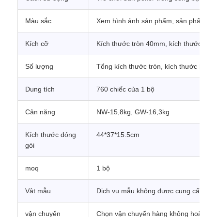
Màu sắc
Xem hình ảnh sản phẩm, sản phẩm thực
Kích cỡ
Kích thước tròn 40mm, kích thước hì
Số lượng
Tổng kích thước tròn, kích thước hình 
Dung tích
760 chiếc của 1 bộ
Cân nặng
NW-15,8kg, GW-16,3kg
Kích thước đóng
44*37*15.5cm
gói
moq
1 bộ
Vật mẫu
Dịch vụ mẫu không được cung cấp
vận chuyển
Chọn vận chuyển hàng không hoặc đư