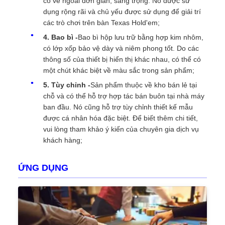
có vẻ ngoài đơn giản, sang trọng. Nó được sử
dụng rộng rãi và chủ yếu được sử dụng để giải trí
các trò chơi trên bàn Texas Hold'em;
4. Bao bì -
Bao bì hộp lưu trữ bằng hợp kim nhôm,
có lớp xốp bảo vệ dày và niêm phong tốt. Do các
thông số của thiết bị hiển thị khác nhau, có thể có
một chút khác biệt về màu sắc trong sản phẩm;
5. Tùy chỉnh -
Sản phẩm thuộc về kho bán lẻ tại
chỗ và có thể hỗ trợ hợp tác bán buôn tại nhà máy
ban đầu. Nó cũng hỗ trợ tùy chỉnh thiết kế mẫu
được cá nhân hóa đặc biệt. Để biết thêm chi tiết,
vui lòng tham khảo ý kiến ​​của chuyên gia dịch vụ
khách hàng;
ỨNG DỤNG