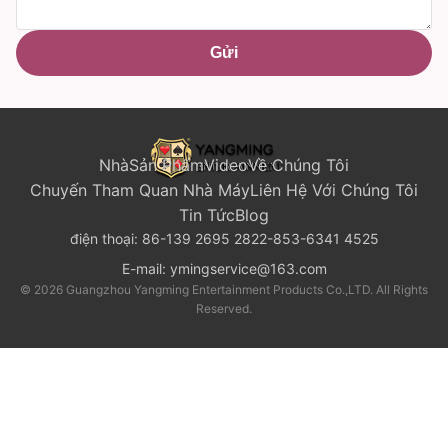
Gửi
Nhà
Sản Phẩm
Video
Về Chúng Tôi
Chuyến Tham Quan Nhà Máy
Liên Hệ Với Chúng Tôi
Tin Tức
Blog
điện thoại:
86-139 2695 2822-853-6341 4525
E-mail:
ymingservice@163.com
© 2026 Guangzhou Yangming Entertainment Products Co.,LTD. All Rights
Reserved.