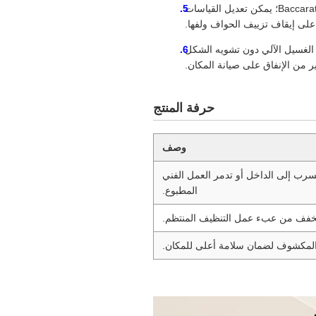
متاحة للإنتاج المخصص لجميع تخطيطات الألعاب السائدة مثل Blackjack وRoulette وBaccarat؛ يمكن تعديل القياسات
 على إيقاف تزييف الحواف ولفها.
لغسيل الآلي دون تشويه الشكل
 من الإنفاق على صيانة المكان.
حرفة المنتج
وصف
سرب إلى الداخل أو تدمر العمل الفني
المطبوع.
 ويخفف من عبء عمل التنظيف المنتظم.
ب المكشوف لضمان سلامة أعلى للمكان.