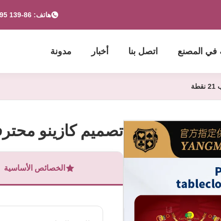
هاتف: 86-139 2695 2822-853-6341 4525
 في المصنع
اتصل بنا
أخبار
مدونة
طة
تصميم كازينو محترف للع
الخصائص الأساسية