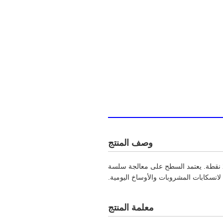
وصف المنتج
بمثابة ملحق أساسي للطاولة لألعاب 21 نقطة. يعتمد السطح على معالجة سلسة
انسكابات المشروبات والأوساخ اليومية.
معلمة المنتج