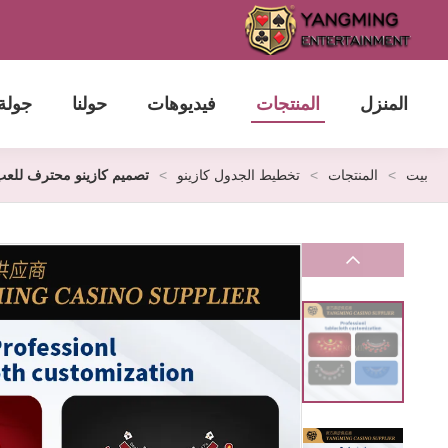
المنزل
المنتجات
فيديوهات
حولنا
جولة
بيت
>
المنتجات
>
تخطيط الجدول كازينو
>
تصميم كازينو محترف للعب 21 نق