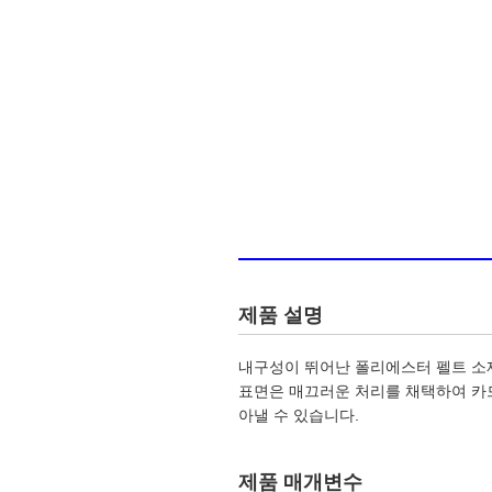
제품 설명
내구성이 뛰어난 폴리에스터 펠트 소
표면은 매끄러운 처리를 채택하여 카
아낼 수 있습니다.
제품 매개변수