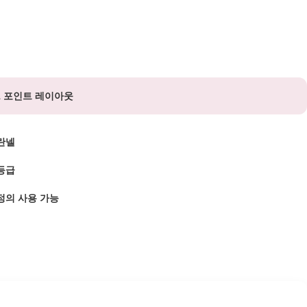
1 포인트 레이아웃
란넬
등급
정의 사용 가능