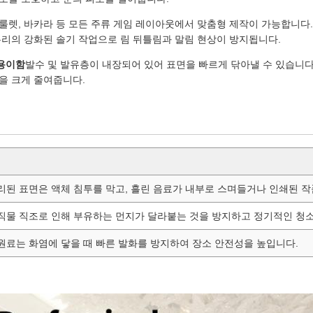
 룰렛, 바카라 등 모든 주류 게임 레이아웃에서 맞춤형 제작이 가능합니다.
두리의 강화된 솔기 작업으로 림 뒤틀림과 말림 현상이 방지됩니다.
용이함
발수 및 발유층이 내장되어 있어 표면을 빠르게 닦아낼 수 있습니다
을 크게 줄여줍니다.
리된 표면은 액체 침투를 막고, 흘린 음료가 내부로 스며들거나 인쇄된 작
직물 직조로 인해 부유하는 먼지가 달라붙는 것을 방지하고 정기적인 청
원료는 화염에 닿을 때 빠른 발화를 방지하여 장소 안전성을 높입니다.