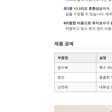
다중 시나리오 호환성
블랙잭,
값을 수정할 수 있습니다. 테
저렴한 비용으로 유지보수가 
허용하고 장소 유지 관리 비용
제품 공예
부품명
설명
방수복
특수 처
방진
촘촘한 
난연제
내화성 