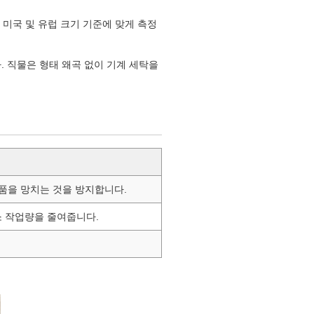
 미국 및 유럽 크기 기준에 맞게 측정
. 직물은 형태 왜곡 없이 기계 세탁을
품을 망치는 것을 방지합니다.
소 작업량을 줄여줍니다.