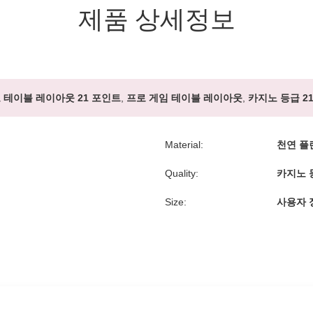
제품 상세정보
 테이블 레이아웃 21 포인트
,
프로 게임 테이블 레이아웃
,
카지노 등급 2
Material:
천연 플
Quality:
카지노 
Size:
사용자 