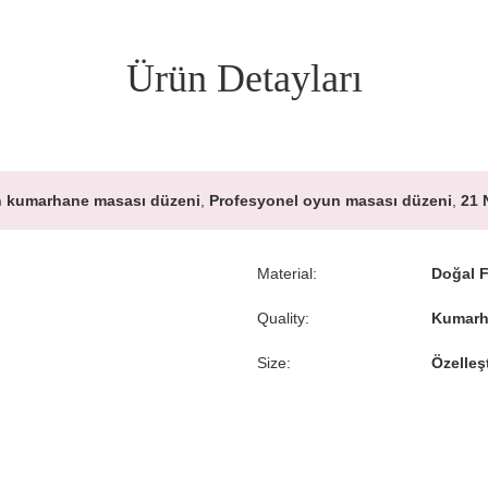
Ürün Detayları
n kumarhane masası düzeni
,
Profesyonel oyun masası düzeni
,
21 
Material:
Doğal F
Quality:
Kumarha
Size:
Özelleş