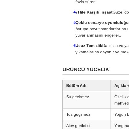
fazla sürer..
- Hile Karşıtı İnşaat
Güzel dok
Çoklu senaryo uyumluluğu
Avrupa boyut standartlarına uy
yuvarlanmasını engeller..
Ucuz Temizlik
Dahili su ve y
yıkamalarına dayanır ve meka
ÜRÜNCÜ YÜCELİK
Bölüm Adı
Açıkla
Su geçirmez
Özellikl
mahvet
Toz geçirmez
Yoğun k
Alev geriletici
Yangına