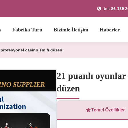
tel: 86-139 
a
Fabrika Turu
Bizimle İletişim
Haberler
 profesyonel casino sınıfı düzen
21 puanlı oyunlar 
düzen
Temel Özellikler