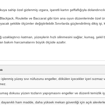
uya sahip özel gizlenmiş ızgara, işaretli kartın şeffaflığıyla dolandırıcılı
Blackjack, Roulette ve Baccarat gibi tüm ana oyun düzenlerinde özel üret
acak şekilde ölçümler değiştirilebilir.Sınırlarda güçlendirilmiş dikiş işi
ağ uzaklaştırıcı katman, yüzeylerin hızlı silinmesini sağlar; kumaş, şek
n bakım harcamalarını büyük ölçüde azaltır.
ma
e işlenmiş yüzey sıvı nüfuzunu engeller, dökülen içecekler içeri sızmaz v
mez.
umaş dokusu yüzen tozların yapışmasını engeller ve düzenli temizlik işi
 dayanıklı ham madde, daha yüksek mekan güvenliği için açık alevlerl