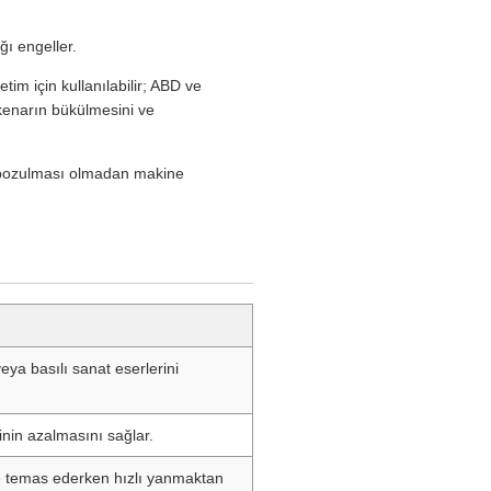
ğı engeller.
im için kullanılabilir; ABD ve
, kenarın bükülmesini ve
il bozulması olmadan makine
eya basılı sanat eserlerini
nin azalmasını sağlar.
e temas ederken hızlı yanmaktan