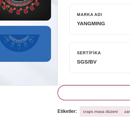
MARKA ADI
YANGMING
SERTIFIKA
SGS/BV
Etiketler:
craps masa düzeni
za