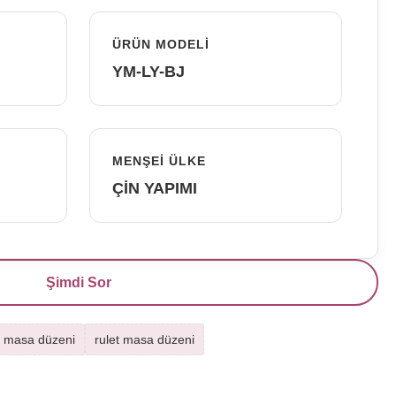
ÜRÜN MODELI
YM-LY-BJ
MENŞEI ÜLKE
ÇİN YAPIMI
Şimdi Sor
r masa düzeni
rulet masa düzeni