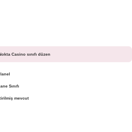
Nokta Casino sınıfı düzen
lanel
ne Sınıfı
tirilmiş mevcut