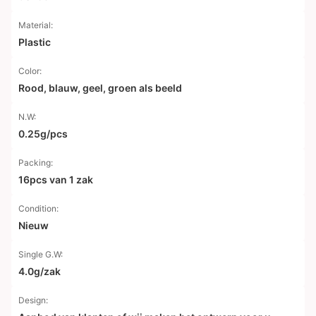
Material:
Plastic
Color:
Rood, blauw, geel, groen als beeld
N.W:
0.25g/pcs
Packing:
16pcs van 1 zak
Condition:
Nieuw
Single G.W:
4.0g/zak
Design: