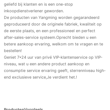
geliefd bij klanten en is een one-stop
inkoopdienstverlener geworden.
De producten van Yangming worden gegarandeerd
geproduceerd door de originele fabriek, kwaliteit op
de eerste plaats, en een professioneel en perfect
after-sales-service systeem.Oprecht bieden u een
betere aankoop ervaring, welkom om te vragen en te
bestellen!
Geniet 7*24 uur van privé VIP-klantenservice op VIP-
niveau, wat u een andere product aankoop en
consumptie service ervaring geeft, sterrenniveau high-
end exclusieve service,Je verdient het.!
Producten
Voordeel
s