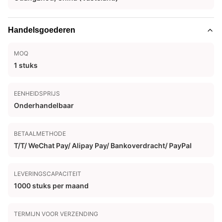
Handelsgoederen
MOQ
1 stuks
EENHEIDSPRIJS
Onderhandelbaar
BETAALMETHODE
T/T/ WeChat Pay/ Alipay Pay/ Bankoverdracht/ PayPal
LEVERINGSCAPACITEIT
1000 stuks per maand
TERMIJN VOOR VERZENDING