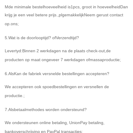
M
de minimale bestelhoeveelheid is
1pcs, groot in hoeveelheid
Dan
krijg je een veel betere prijs.
,
pl
gemakkelijk
Neem gerust contact
op.
ons;
5.
Wat is de doorlooptijd?
of
Verzendtijd?
Levertyd
:
Binnen 2 werkdagen na de plaats check-out
,
de
producten op maat ongeveer 7 werkdagen of
massaproductie
;
6.
Als
Kan de fabriek versnelde bestellingen accepteren?
We accepteren ook spoedbestellingen en versnellen de
productie.
;
7.
Als
betaalmethodes worden ondersteund
?
We ondersteunen online betaling, UnionPay betaling,
bankoverschrijving en PayPal transacties
;