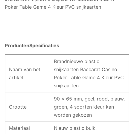
Poker Table Game 4 Kleur PVC snijkaarten
Producten
Specificaties
Brandnieuwe plastic
Naam van het
snijkaarten Baccarat Casino
artikel
Poker Table Game 4 Kleur PVC
snijkaarten
90 x 65 mm, geel, rood, blauw,
Grootte
groen, 4 soorten kleur kan
worden gekozen
Materiaal
Nieuw plastic buik.