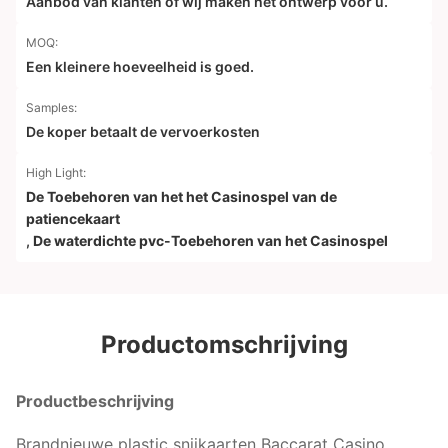
Aanbod van klanten of wij maken het ontwerp voor u.
MOQ:
Een kleinere hoeveelheid is goed.
Samples:
De koper betaalt de vervoerkosten
High Light:
De Toebehoren van het het Casinospel van de
patiencekaart
,
De waterdichte pvc-Toebehoren van het Casinospel
Productomschrijving
Productbeschrijving
Brandnieuwe plastic snijkaarten Baccarat Casino