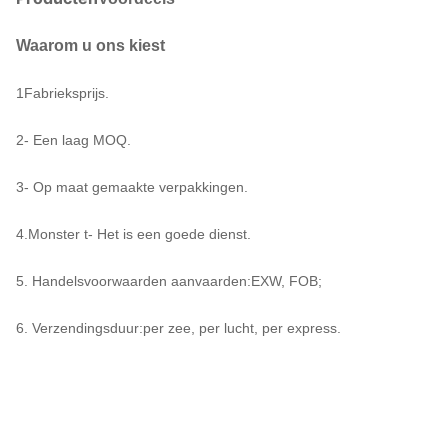
Waarom u ons kiest
1Fabrieksprijs.
2- Een laag MOQ.
3- Op maat gemaakte verpakkingen.
4.
Monster t
- Het is een goede dienst.
5. Handelsvoorwaarden aanvaarden
:
EXW, FOB;
6. Verzendingsduur
:
per zee, per lucht, per express.