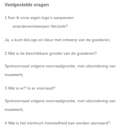
Veelgestelde vragen
1.
Kan ik onze eigen logo's aanpassen
en
andere
ontwerpen
Verzoek
?
Ja, u kunt de
Logo en kleur met ontwerp van de goederen;
2.
Wat is de beschikbare
grootte
van de goederen
?
Spotvoorraad volgens voorraadgrootte, met uitzondering van
maatwerk
;
3.
Wat is er?
Is er voorraad?
Spotvoorraad volgens voorraadgrootte, met uitzondering van
maatwerk
;
4.
Wat is het minimum
hoeveelheid
kan worden aanvaard
?