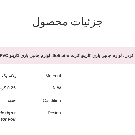
جزئیات محصول
کردن:
لوازم جانبی بازی کازینو کارت Solitaire
,
لوازم جانبی بازی کازینو PVC ضد آب
Material:
پلاستیک
N.W:
0.25 گرم در هر عدد
Condition:
جدید
esigns.
Design:
 for you