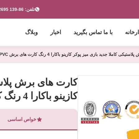
تلفن: 86-139 2695 2822-853-6341 4525
ارخانه
با ما تماس بگیرید
اخبار
وبلاگ
یکی کاملا جدید بازی میز پوکر کازینو باکارا 4 رنگ کارت های برش PVC
کارت های برش پلاست
کازینو باکارا 4 رنگ کارت های برش PVC
خواص اساسی