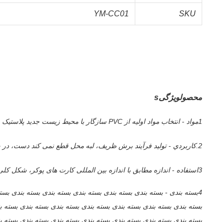
YM-CC01
SKU
محصول
ویژگی
s
1مواد - انتخاب مواد اولیه از PVC سازگار با محیط زیست جدید پلاستیک با کیفیت بالا، انعطاف پذیری نرم و سخت متوسط، پلاستیک PVC بسیار ضد آب، قابل شستشوی، مقاومت در برابر تاپیک و کثافت;
2.کاربردي - تولید فرآیند برش ظریف، لبه محل قطع نمی کند دست، در خط با بازیکن برای بازی با احساس، با انتخاب 4 رنگ،روشن و آسان برای تشخیص بین رنگ ها.
3استفاده - اندازه مطابق با اندازه بین المللی کارت های پوکر، شکل کلی از سبک وزن و ساده، به طور گسترده ای استفاده می شود، عمدتا در سرگرمی و اوقات فراغت استفاده می شود.
4بسته بندی - بسته بندی بسته بندی بسته بندی بسته بندی بسته بندی بس
بسته بندی بسته بندی بسته بندی بسته بندی بسته بندی بسته بندی بسته ب
بسته بندی بسته بندی بسته بندی بسته بندی بسته بندی بسته بندی بسته ب