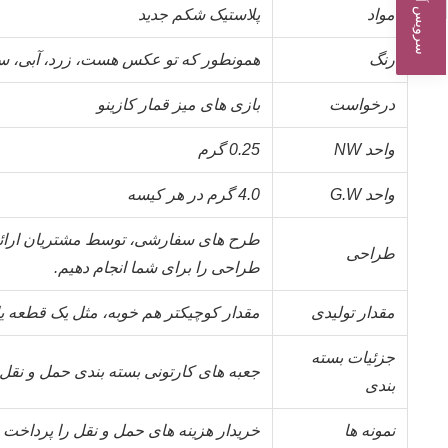
سرویس آنلاین
مواد
پلاستيک شکم جديد
رنگ
همونطور که تو عکس هست، زرد، آبی، س
درخواست
بازی های میز قمار کازینو
واحد NW
0.25 گرم
واحد G.W
4.0 گرم در هر کیسه
طرح های سفارشی، توسط مشتریان ارائه 
طراحی
طراحی را برای شما انجام دهیم.
مقدار تولیدی
مقدار کوچيکتر هم خوبه، مثل يک قطعه ي
جزئیات بسته
جعبه های کارتونی بسته بندی حمل و نق
بندی
نمونه ها
خریدار هزینه های حمل و نقل را پرداخت 