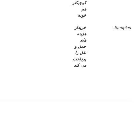
کوچيکتر
هم
خوبه
Samples:
خریدار
هزینه
های
حمل و
نقل را
پرداخت
می کند