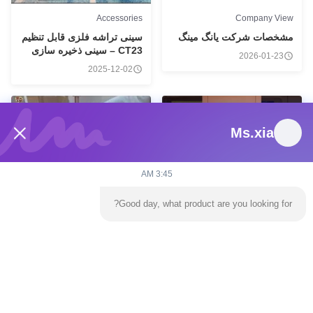
Accessories
Company View
مشخصات شرکت یانگ مینگ
سینی تراشه فلزی قابل تنظیم
CT23 – سینی ذخیره سازی
2026-01-23
چیپ کازینو با کیفیت بالا
2025-12-02
Ms.xia
00:30
00:30
3:45 AM
سیستم های قمار باکارا
سیستم های قمار باکارا
Good day, what product are you looking for?
EC07-V5 GOOD ROAD
دوربین نمایش رولت DY10 هر
Indicator EDITION
چرخش را ببینید
BACCARAT ROADMAP
2025-11-25
2025-12-01
SYSTEM
منطقه ویدیویی