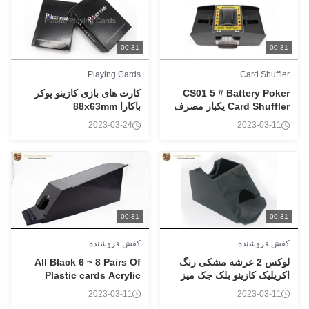
00:31
00:31
Playing Cards
Card Shuffler
CS01 5 # Battery Poker
کارت های بازی کازینو پوکر
Card Shuffler یکبار مصرف
باکارا 88x63mm
2023-03-24
2023-03-11
00:31
00:31
کفش فروشنده
کفش فروشنده
لوکس 2 عرشه مشکی رنگ
All Black 6 ~ 8 Pairs Of
اکریلیک کازینو بلک جک میز
Plastic cards Acrylic
پوکر کفش فروشنده
Black Jack Texas Dealer
2023-03-11
2023-03-11
جدول پوکر