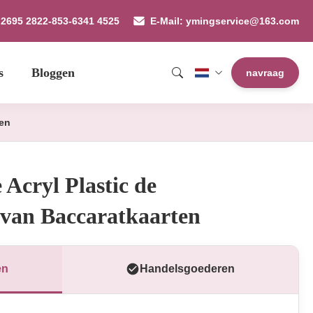
9 2695 2822-853-6341 4525
E-Mail: ymingservice@163.com
s
Bloggen
navraag
ten
 Acryl Plastic de
 van Baccaratkaarten
en
Handelsgoederen