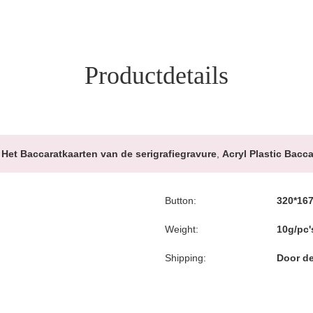
Productdetails
Het Baccaratkaarten van de serigrafiegravure
,
Acryl Plastic Bacc
Button:
320*16
Weight:
10g/pc'
Shipping:
Door de