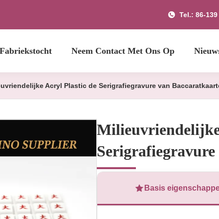
Tel.: 86-13
Fabriekstocht
Neem Contact Met Ons Op
Nieuw
euvriendelijke Acryl Plastic de Serigrafiegravure van Baccaratkaar
Milieuvriendelijke
Serigrafiegravure
Basis eigenschapp