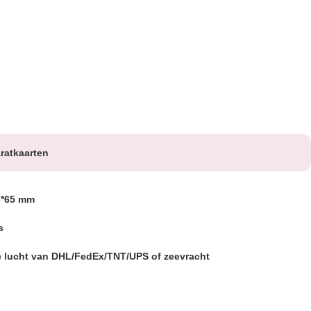
aratkaarten
7*65 mm
s
 lucht van DHL/FedEx/TNT/UPS of zeevracht