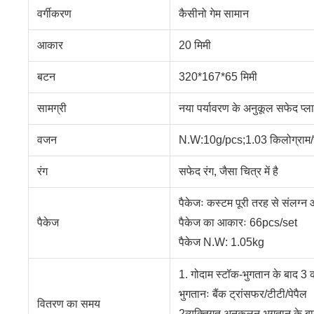
वर्गीकरण
कैसीनो गेम सामान
आकार
20 मिमी
बटन
320*167*65 मिमी
सामग्री
नया पर्यावरण के अनुकूल सफेद प्ल
वजन
N.W:10g/pcs;1.03 किलोग्राम/
रंग
सफेद रंग, जैसा चित्र में है
पैकेजः कस्टम पूरी तरह से संलग्न 
पैकेज
पैकेज का आकारः 66pcs/set
पैकेज N.W: 1.05kg
1. गोदाम स्टॉक-भुगतान के बाद 3 का
भुगतानः बैंक ट्रांसफर/टीटी/पेपैल
वितरण का समय
2व्यक्तिगत अनुकूलन-भुगतान के बा