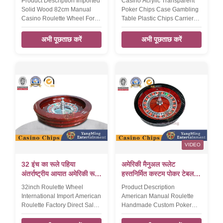
Product Description Imported
Casino Acrylic Transparent
ब्लैकजैक रूलेट
धारक
Solid Wood 82cm Manual
Poker Chips Case Gambling
Casino Roulette Wheel For
Table Plastic Chips Carrier
Baccarat Texas Hold'Em
Roulette Casino Custom
Blackjack Roulette Product
Holder Product Description
अभी पूछताछ करें
अभी पूछताछ करें
Specifications Item Name
What is the purpose of the
Imported Solid Wood 82cm
chip holder? The chip rack is
Manual Casino Roulette
used to store and organize
Wheel For Baccarat Texas
chips in places such as
Hold'Em Blackjack Roulette
casinos, making it convenient
Size Whole:82cm,Outer
for players and staff to access
diameter: 68cm, Inner ...
...
VIDEO
32 इंच का रूले पहिया
अमेरिकी मैनुअल रूलेट
अंतर्राष्ट्रीय आयात अमेरिकी रूले
हस्तनिर्मित कस्टम पोकर टेबल
कारखाने रेजिन गेंद के साथ
गेम ठोस लकड़ी व्यास 82 सेमी
32inch Roulette Wheel
Product Description
प्रत्यक्ष बिक्री
International Import American
American Manual Roulette
Roulette Factory Direct Sales
Handmade Custom Poker
With Resin Ball Details
Table Game Solid Wood