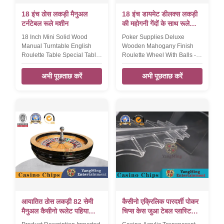
18 इंच ठोस लकड़ी मैनुअल
18 इंच डायमेट डीलक्स लकड़ी
टर्नटेबल रूले मशीन
की महोगनी गेंदों के साथ रूले
व्हील बोर्ड खत्म करें
18 Inch Mini Solid Wood
Poker Supplies Deluxe
Manual Turntable English
Wooden Mahogany Finish
Roulette Table Special Table
Roulette Wheel With Balls -
Roulette YM-RW02
18 Inch Diamete YM-RW02
Application: European-style
Item Name: Poker Supplies
अभी पूछताछ करें
अभी पूछताछ करें
single 0 digital solid wood
Deluxe Wooden Mahogany
turntable Roulette table
Finish Roulette Wheel With
auxiliary accessories
Balls - 18 Inch Diamete YM-
Detailed Photos: Gambling
RW02 Application:
Table Roulette Wheel
European-style single 0
Parameters: About Products
digital solid wood turntable
Hs code:9504909000
Roulette table auxiliary ...
Trademark...
आयातित ठोस लकड़ी 82 सेमी
कैसीनो एक्रिलिक पारदर्शी पोकर
मैनुअल कैसीनो रूलेट पहिया
चिप्स केस जुआ टेबल प्लास्टिक
बैकारेट के लिए टेक्सास होल्डम
चिप्स कैरियर रूले कैसीनो कस्टम