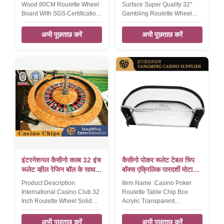
Wood 80CM Roulette Wheel
Surface Super Quality 32''
Board With SGS Certification
Gambling Roulette Wheel
PRODUCT DESCRIPTION
PRODUCT DESCRIPTION:
Crafted for professional
This 32-inch solid wood
अभी पूछताछ करें
अभी पूछताछ करें
casino use, this solid wood
roulette wheel features a
roulette wheel boasts a
glossy burl wood finish with
glossy burl wood veneer with
elegant natural grain texture,
exquisite natural grain
built to meet professional
patterns. Equipped with a
casino standards. It adopts
precision balanced spinning
precise balanced rotary
core and ...
structure and ...
इंटरनेशनल कैसीनो क्लब 32 इंच
कैसीनो पोकर रूलेट टेबल चिप
रूलेट व्हील रेजिन बॉल के साथ
बॉक्स एक्रिलिक पारदर्शी मोटा
ठोस लकड़ी के टर्नटेबल
लॉक चिप वाहक
Product Description
Item Name :Casino Poker
International Casino Club 32
Roulette Table Chip Box
Inch Roulette Wheel Solid
Acrylic Transparent
Wood Turntable With Resin
Thickened Lock Chip Carrier
Ball Product Specifications
Model No.:YM-RR01 Size
अभी पूछताछ करें
अभी पूछताछ करें