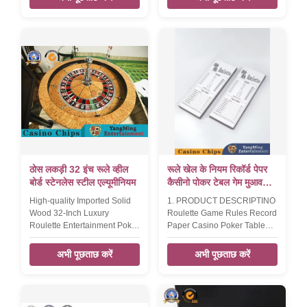
Item Name International
:580*220*230mm
Casino Club 32 Inch Roulette
Material:Special thickening
Wheel Solid Wood Turntable
acrylic+metal lock
With Resin Ball Size
Color:Transparent Weight
Whole:82cm,Outer diameter:
:net-3.8 package-4kg
68cm, Inner diameter:56cm
Package:Special steam
Height:19cm, ...
bubble + OPP plastic bag +
carton Model No.: YM...
ठोस लकड़ी 32 इंच रूले व्हील
रूले खेल के नियम रिकॉर्ड पेपर
बोर्ड स्टेनलेस स्टील एल्यूमीनियम
कैसीनो पोकर टेबल गेम मुआवजा
नियम
High-quality Imported Solid
1. PRODUCT DESCRIPTINO
Wood 32-Inch Luxury
Roulette Game Rules Record
Roulette Entertainment Poker
Paper Casino Poker Table
Club Roulette Casino Table
Game Compensation Rules
Custom 82cm 36-bit Manual
2. PRODUCT DETAILS Each
अभी पूछताछ करें
अभी पूछताछ करें
Turntable Gift Roulette Ball
card example is designed to
Application: International
be 50 pages long, with a
turntable table chip game
universal quantity design.
custom solid wood roulette
The printed content text