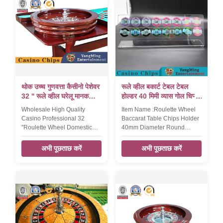
Standard: International
conforms to the international
casino standard About
casino roulette table game
Products Hs ...
gameplay, ...
थोक उच्च गुणवत्ता कैसीनो पेशेवर
रूले व्हील बकार्ट टेबल टेबल
32 '' रूले व्हील घरेलू मानक
होल्डर 40 मिमी व्यास गोल चिप्स
लकड़ी के व्हील
डिस्प्ले 16PCS
Wholesale High Quality
Item Name :Roulette Wheel
Casino Professional 32
Baccarat Table Chips Holder
''Roulette Wheel Domestic
40mm Diameter Round
Standards Wooden Wheel
Chips Display 16PCS Clay
Product Parameters Name
Chips Rake Model No.: YM-
अभी पूछताछ करें
अभी पूछताछ करें
Wholesale High Quality
CZ02 Hs code : 3926909090
Casino Professional 32
Usage : Place the round
''Roulette Wheel Domestic
chips of gambling table
Standards Wooden Wheel
Shipment: Express or By air
Brand YANGMING Color
Size:
Reference product
370*140*130mm,thickness3mm
images,refer to the actual
Material : Thickened
product Size ...
transparent acrylic ...