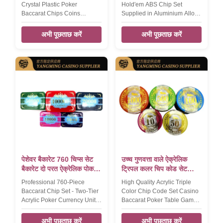
आपूर्ति की गई
Crystal Plastic Poker
Hold′em ABS Chip Set
Baccarat Chips Coins
Supplied in Aluminium Alloy
PRODUCT DESCRIPTION
Box PRODUCT
The set of chips consists of
DESCRIPTION [ Texas
अभी पूछताछ करें
अभी पूछताछ करें
760 chips, made of acrylic
Hold'em Poker Chip Set ] A
crystal plastic, with a
poker set gives you
combination of round and
everything you need in Texas
square shapes. The invisible
Hold'em. [ Chip Materlal ] A
UV anti-counterfeiting mark
single piece of 11.5 grams,
effectively ensures the
Double injection molding
security of the chip ...
clay, Lron core,Minimalist
design with ...
पेशेवर बैकारेट 760 चिप्स सेट
उच्च गुणवत्ता वाले ऐक्रेलिक
बैकारेट दो परत ऐक्रेलिक पोकर
ट्रिपल कलर चिप कोड सेट
सेट गेम चिप्स सिक्के
कैसीनो बैकारेट पोकर टेबल गेम
Professional 760-Piece
High Quality Acrylic Triple
चिप
Baccarat Chip Set - Two-Tier
Color Chip Code Set Casino
Acrylic Poker Currency Units
Baccarat Poker Table Game
PRODUCT DESCRIPTION
Chip The Acrylic Triple
Material & Construction - The
Colour Chip Set adds
अभी पूछताछ करें
अभी पूछताछ करें