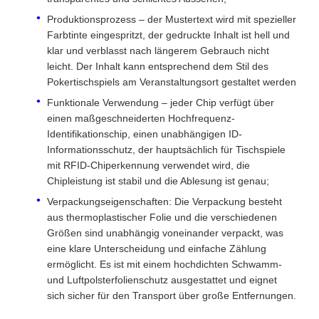
Produktionsprozess – der Mustertext wird mit spezieller
Farbtinte eingespritzt, der gedruckte Inhalt ist hell und
klar und verblasst nach längerem Gebrauch nicht
leicht. Der Inhalt kann entsprechend dem Stil des
Pokertischspiels am Veranstaltungsort gestaltet werden
Funktionale Verwendung – jeder Chip verfügt über
einen maßgeschneiderten Hochfrequenz-
Identifikationschip, einen unabhängigen ID-
Informationsschutz, der hauptsächlich für Tischspiele
mit RFID-Chiperkennung verwendet wird, die
Chipleistung ist stabil und die Ablesung ist genau;
Verpackungseigenschaften: Die Verpackung besteht
aus thermoplastischer Folie und die verschiedenen
Größen sind unabhängig voneinander verpackt, was
eine klare Unterscheidung und einfache Zählung
ermöglicht. Es ist mit einem hochdichten Schwamm-
und Luftpolsterfolienschutz ausgestattet und eignet
sich sicher für den Transport über große Entfernungen.