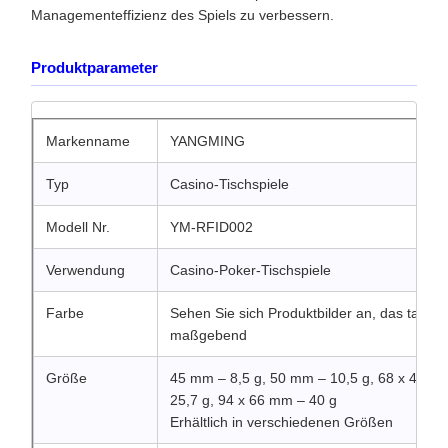
Managementeffizienz des Spiels zu verbessern.
Produktparameter
Markenname
YANGMING
Typ
Casino-Tischspiele
Modell Nr.
YM-RFID002
Verwendung
Casino-Poker-Tischspiele
Farbe
Sehen Sie sich Produktbilder an, das tatsäch
maßgebend
Größe
45 mm – 8,5 g, 50 mm – 10,5 g, 68 x 48 m
25,7 g, 94 x 66 mm – 40 g
Erhältlich in verschiedenen Größen