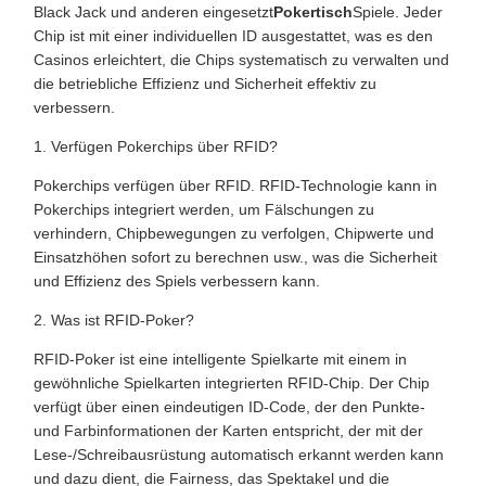
Black Jack und anderen eingesetzt
Pokertisch
Spiele. Jeder
Chip ist mit einer individuellen ID ausgestattet, was es den
Casinos erleichtert, die Chips systematisch zu verwalten und
die betriebliche Effizienz und Sicherheit effektiv zu
verbessern.
1. Verfügen Pokerchips über RFID?
Pokerchips verfügen über RFID. RFID-Technologie kann in
Pokerchips integriert werden, um Fälschungen zu
verhindern, Chipbewegungen zu verfolgen, Chipwerte und
Einsatzhöhen sofort zu berechnen usw., was die Sicherheit
und Effizienz des Spiels verbessern kann.
2. Was ist RFID-Poker?
RFID-Poker ist eine intelligente Spielkarte mit einem in
gewöhnliche Spielkarten integrierten RFID-Chip. Der Chip
verfügt über einen eindeutigen ID-Code, der den Punkte-
und Farbinformationen der Karten entspricht, der mit der
Lese-/Schreibausrüstung automatisch erkannt werden kann
und dazu dient, die Fairness, das Spektakel und die