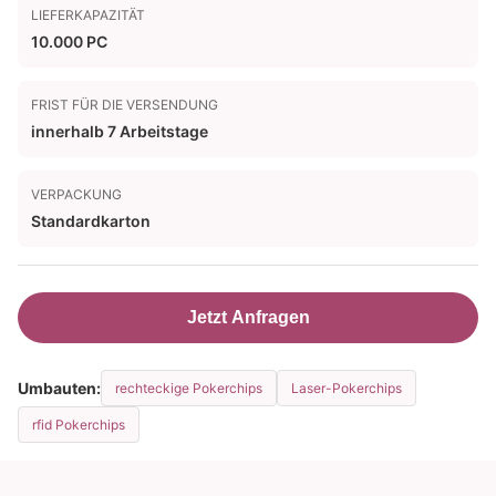
LIEFERKAPAZITÄT
10.000 PC
FRIST FÜR DIE VERSENDUNG
innerhalb 7 Arbeitstage
VERPACKUNG
Standardkarton
Jetzt Anfragen
Umbauten:
rechteckige Pokerchips
Laser-Pokerchips
rfid Pokerchips