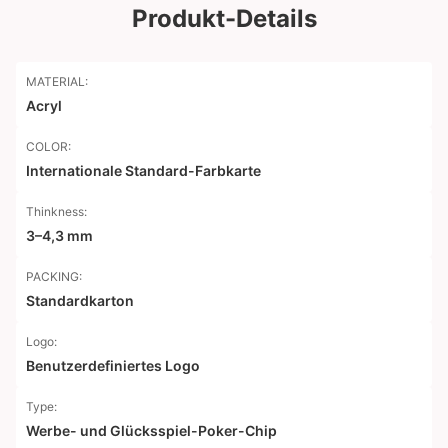
Produkt-Details
MATERIAL:
Acryl
COLOR:
Internationale Standard-Farbkarte
Thinkness:
3–4,3 mm
PACKING:
Standardkarton
Logo:
Benutzerdefiniertes Logo
Type:
Werbe- und Glücksspiel-Poker-Chip