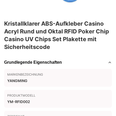
Kristallklarer ABS-Aufkleber Casino
Acryl Rund und Oktal RFID Poker Chip
Casino UV Chips Set Plakette mit
Sicherheitscode
Grundlegende Eigenschaften
MARKENBEZEICHNUNG
YANGMING
PRODUKTMODELL
YM-RFID002