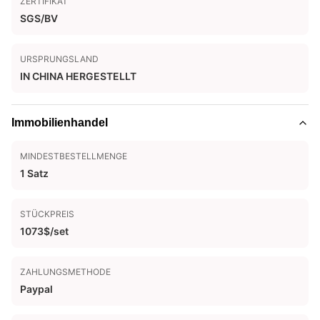
ZERTIFIKAT
SGS/BV
URSPRUNGSLAND
IN CHINA HERGESTELLT
Immobilienhandel
MINDESTBESTELLMENGE
1 Satz
STÜCKPREIS
1073$/set
ZAHLUNGSMETHODE
Paypal