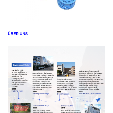
ÜBER UNS