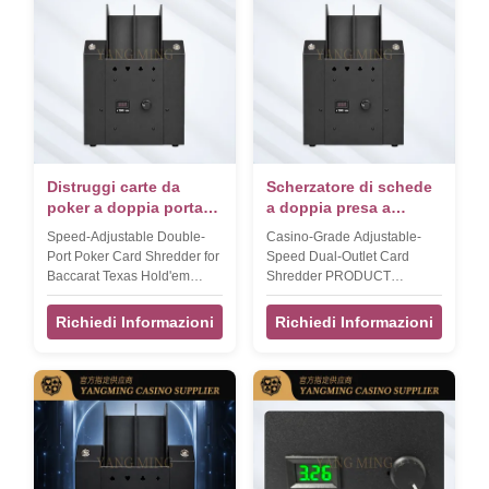
Cards Size
Classification Casino Game
90*65mm,yellow,red,blue,green,
Accessories Size
4 kinds color can be choose
70*70*70mm,thickness:8mm
...
Weight N.W:25g/pcs Material
...
Distruggi carte da
Scherzatore di schede
poker a doppia porta
a doppia presa a
con velocità regolabile
velocità regolabile per
Speed-Adjustable Double-
Casino-Grade Adjustable-
per giochi di Baccarat
casinò
Port Poker Card Shredder for
Speed Dual-Outlet Card
Texas Hold'em
Baccarat Texas Hold'em
Shredder PRODUCT
Games PRODUCT
DESCRIPTION Designed
DESCRIPTION Ideal for
with automatic, manual, and
Richiedi Informazioni
Richiedi Informazioni
casinos, poker rooms,
stop operating modes, this
gaming clubs, and card
commercial card destroying
manufacturing facilities, this
machine offers flexible
variable-speed card disposal
control for daily casino use.
machine combines user-
The reverse function quickly
friendly controls with
clears paper jams, while the
dependable performance.
digital speed display ...
OEM and ODM ...