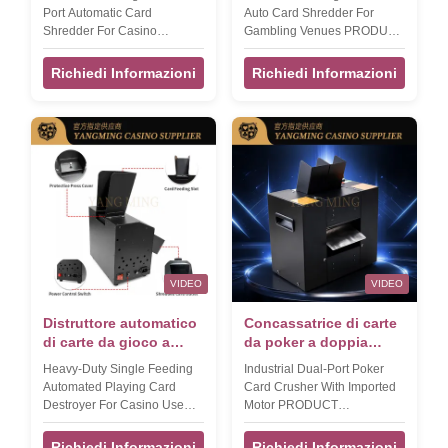
singola per i luoghi di
Port Automatic Card
Auto Card Shredder For
gioco
Shredder For Casino
Gambling Venues PRODUCT
PRODUCT DESCRIPYION
DESCRIPYION Crafted
This heavy-duty single-port
exclusively for casinos and
Richiedi Informazioni
Richiedi Informazioni
card shredder is tailor-made
entertainment clubs, this
for casinos and leisure clubs.
heavy-duty single-outlet card
Built with sturdy cold-rolled
shredder boasts robust cold-
steel, it delivers stable high-
rolled steel construction for
speed shredding for used
long-term stable high-speed
playing cards . Equipped with
shredding of discarded
safety ...
playing cards ...
VIDEO
VIDEO
Distruttore automatico
Concassatrice di carte
di carte da gioco a
da poker a doppia
alimentazione singola
porta industriale con
Heavy-Duty Single Feeding
Industrial Dual-Port Poker
per uso in casinò
motore importato
Automated Playing Card
Card Crusher With Imported
Destroyer For Casino Use
Motor PRODUCT
PRODUCT DESCRIPYION
DESCRIPYION Dual-port
Engineered for casino floors
card crusher uses solid black
Richiedi Informazioni
Richiedi Informazioni