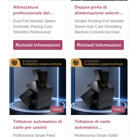
Attrezzatura
Doppia porta di
professionale del
alimentazione velocità
casinò del trituratore
variabile macchina di
Dual Port Variable Speed
Double Feeding Port Variable
automatico delle carte
triturazione automatica
Automatic Playing Card
Speed Auto Card Shredding
da gioco a velocità
di carte di grado
Shredder Professional
Machine Commercial Grade
variabile a doppia
commerciale tritatore di
Casino Equipment For Poker
Card Shredder For Casino
porta per poker e
carte per il casinò
And Baccarat PRODUCT
Poker PRODUCT
Richiedi Informazioni
Richiedi Informazioni
baccarat
poker
DESCRIPYION Custom-built
DESCRIPYION Engineered
for casino and poker venues,
exclusively for casinos, poker
this dual-port variable-speed
rooms and gaming
auto card shredder supports
establishments, this dual-port
adjustable shredding speeds
automatic card shredder
alongside two separate feed
delivers powerful, high-speed
slots. It ...
card disposal. Equipped ...
VIDEO
VIDEO
Trittatore automatico di
Trittatore di carte
carte per casinò
automatico
professionale a presa
Professional Single Feed
Professional Single Outlet