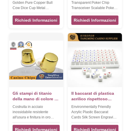
Coppa Di Dati Coppa Di
Scalable Poker Table
Golden Pure Copper Bull
Transparent Poker Chip
Dati In Metallo Acciaio
del poker
Cow Dice Cup Metal
Transceiver Scalable Poker
Inossidabile Coppa Sic
Stainless Steel Dice Cup Sic
Table Game Accessories
Bo
Bo YM-DI02 Item Name:
Product Specifications Item
Richiedi Informazioni
Richiedi Informazioni
Baccarat Sic Bo Dedicated
Name Acrylic Transparent
Golden Pure Copper Bull
Poker Chip Transceiver
Cow Dice Cup Metal
Scalable Poker Table Game
Stainless Steel Dice Cup Sic
Accessories Size 1.Total size:
Bo YM-DI02 Application: Sic
270*122*92mm 2. Grip
Bo electric dice cup set
handle: 120mm 3. Telescopic
accessories for large and ...
distance: 320mm 4...
Gli stampi di titanio
Il baccarat di plastica
della mano di colore di
acrilico rispettoso
rame dell'oro foggiano
dell'ambiente carda
Costruita in acciaio
Environmentally Friendly
a coppa l'altezza di
l'incisione della matrice
inossidabile resistente
Acrylic Plastic Baccarat
acciaio inossidabile
per serigrafia
all'usura e finitura in oro
Cards Silk Screen Engraving
90mm
titanio, questa tazza per dadi
Item Name: Environmentally
a mano è un accessorio da
Friendly Acrylic Plastic
Richiedi Informazioni
Richiedi Informazioni