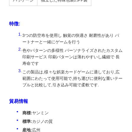
パッケージ
独立した特殊包装のPP袋
特徴:
3つの防空布を使用し 触覚の快適さ 耐磨性があり パ
ートナーと一緒にゲームを行う
色やパターンの多様性 パーソナライズされたカスタム
印刷サービス 印刷パターンは薄れやすいし繊細で 長
寿命です
この製品は,様々な娯楽カードゲームに適しており,広
範囲にわたって使用可能で,持ち運びに便利な重いテー
ブルと比較して,引き込み可能で柔軟です.
貿易情報
商標:
ヤンミン
標準:
カジノの質
産地:
広州