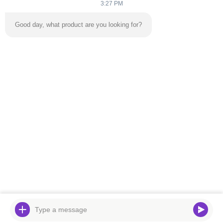
3:27 PM
Good day, what product are you looking for?
送りなさい
家へ
製品
ビデオ
わたしたち に つい て
工場 ツアー
連絡 ください
ニュース
ブログ
電話番号:
86-139 2695 2822-853-6341 4525
電子メール:
ymingservice@163.com
© 2026 Guangzhou Yangming Entertainment Products Co.,LTD. All Rights
Reserved.