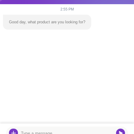
2:55 PM
Good day, what product are you looking for?
전송
집
제품
비디오
우리 에 관한 것
공장 투어
저희와 연락
뉴스
블로그
전화:
86-139 2695 2822-853-6341 4525
이메일:
ymingservice@163.com
© 2026 Guangzhou Yangming Entertainment Products Co.,LTD. All Rights
Reserved.