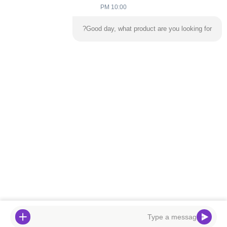
10:00 PM
Good day, what product are you looking for?
ارسال
خونه
محصولات
ویدیو
درباره ما
تور کارخانه
با ما تماس بگیرید
اخبار
وبلاگ
تلفن:
86-139 2695 2822-853-6341 4525
پست الکترونیک:
ymingservice@163.com
© 2026 Guangzhou Yangming Entertainment Products Co.,LTD. All Rights
Reserved.