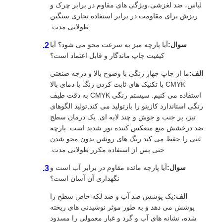
لباس، ضد لغزشی،ویژگی های مقاوم در برابر چرک و
ریزش برای مقاومت در برابر استفاده تجاری سنگین
طولانی مدت.
سوال:
آیا پارچه میز به سرعت محو می شود؟ آیا
کیفیت چاپ ماندگار و قابل اعتماد است؟
الف:
ما از چاپ چهار رنگی با وضوح بالا و درجه صنعتی
CMYK با تکنیک های ثابت کردن رنگ با دمای بالا
استفاده می کنیم. سیستم رنگی CMYK به دقت طیف
رنگی استاندارد کازینو را بازتولید می کند,تولید الگوهای
تیز، پر جنب و جوش و چند لایه ای. یک درمان سطح
ضد درخشش منع منعکس کننده نور شدید است. پارچه
غنی را حفظ می کند.رنگ های روشن بدون محو شدن
حتی پس از استفاده مکرر طولانی مدت.
سوال:
آیا پارچه مائده مقاوم در برابر آب است و
نگهداری آن آسان است؟
الف:
یک پوشش ضد آب و ضد لکه خاص سطح را
پوشش می دهد و به طور موثر نوشیدنی های ریخته
شده، نشانه های آب و گرد و غبار معمولی را مسدود