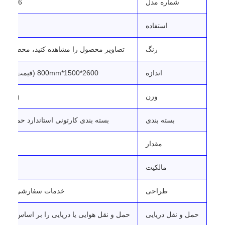
شماره مدل
250146
استفاده
بازی 
رنگ
تصاویر محصول را مشاهده کنید، محصول واق
اندازه
2600*1500*800mm (قیمت می تواند سفارشی شود)
وزن
155kg
بسته بندی
بسته بندی کارتونی استاندارد حمل و نق
مقدار
مالکیت
در
طراحی
خدمات سفارشی سازی 
حمل و نقل دریایی
حمل و نقل هوایی یا دریایی را بر اساس نیازها