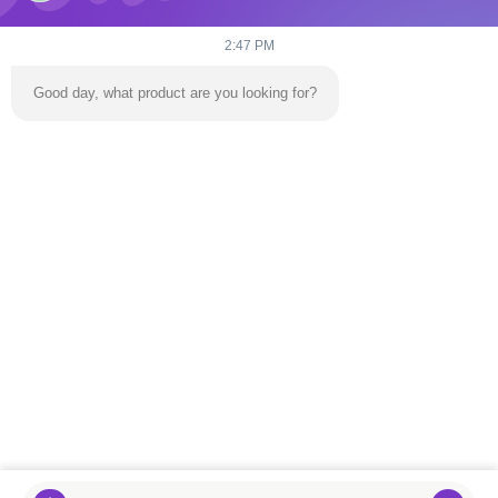
2:47 PM
Good day, what product are you looking for?
Gửi
Nhà
Sản Phẩm
Video
Về Chúng Tôi
Chuyến Tham Quan Nhà Máy
Liên Hệ Với Chúng Tôi
Tin Tức
Blog
điện thoại:
86-139 2695 2822-853-6341 4525
E-mail:
ymingservice@163.com
© 2026 Guangzhou Yangming Entertainment Products Co.,LTD. All Rights