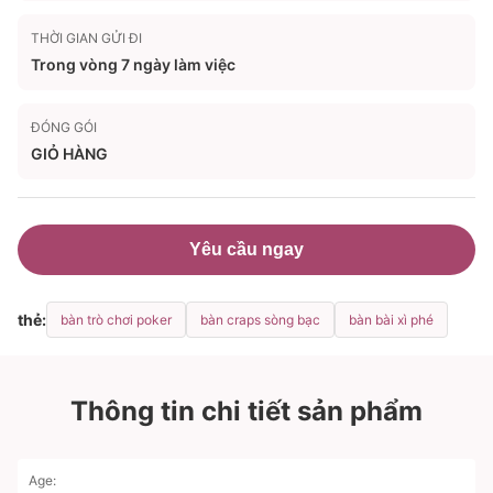
THỜI GIAN GỬI ĐI
Trong vòng 7 ngày làm việc
ĐÓNG GÓI
GIỎ HÀNG
Yêu cầu ngay
thẻ:
bàn trò chơi poker
bàn craps sòng bạc
bàn bài xì phé
Thông tin chi tiết sản phẩm
Age: