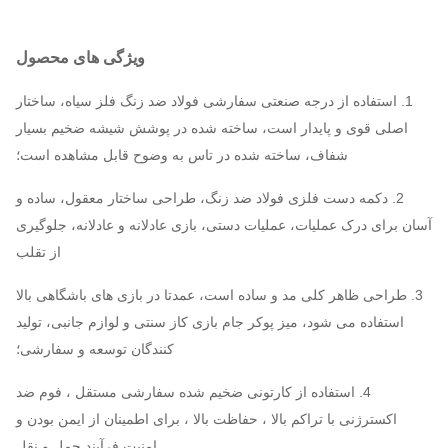
توانایی
10،000 عدد/قطعه در ماه
ویژگی های محصول
عرضه
1. استفاده از درجه صنعتی سفارشی فولاد ضد زنگ فلز سیاه، ساختار
بسته
بسته بندی: 1 قطعه/ مجموعه
اصلی قوی و پایدار است، ساخته شده در پوشش شیشه ضخیم بسیار
بندی
بسته بندی N.W:2.65 کيلوگرم
شفاف، ساخته شده در تاس به وضوح قابل مشاهده است؛
2. دکمه دست فلزی فولاد ضد زنگ، طراحی ساختار معقول، ساده و
آسان برای درک عملیات، عملیات دستی، بازی عادلانه و عادلانه، جلوگیری
از تقلب
3. طراحی ظاهر کلی مد و ساده است، عمدتا در بازی های باشگاهی بالا
استفاده می شود، میز پوکر جام بازی کاز سنتی و لوازم جانبی، تولید
کنندگان توسعه و سفارشی؛
4. استفاده از کارتونی ضخیم شده سفارشی مستقل ، فوم ضد
اکسترژنی با تراکم بالا ، حفاظت بالا ، برای اطمینان از ایمن بودن و
امنیت فرآیند حمل و نقل