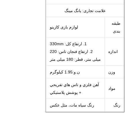
علامت تجاری: یانگ مینگ
طبقه
لوازم بازی کازینو
بندی
1. ارتفاع کل: 330mm
اندازه
میلی متر، قطر: 180 میلی متر
وزن
ن.و:1.95 کيلوگرم
مواد
+ پوشش پلاستيکي
رنگ
رنگ سیاه مات، مثل عکس
مقدار
1 قطعه در هر مجموعه
تولیدی