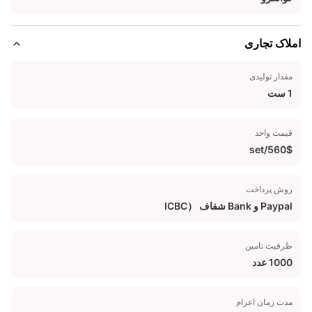
املاک تجاری
مقدار تولیدی
1 ست
قیمت واحد
560$/set
روش پرداخت
Paypal و Bank شفاف （ICBC
ظرفیت تامین
1000 عدد
مدت زمان اعزام