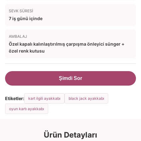
SEVK SÜRESI
7 iş günü içinde
AMBALAJ
Özel kapalı kalınlaştırılmış çarpışma önleyici sünger +
özel renk kutusu
Şimdi Sor
Etiketler:
kart ilgili ayakkabı
black jack ayakkabı
oyun kartı ayakkabı
Ürün Detayları