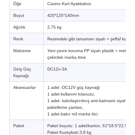
Öğe
Casino Kart Ayakkabısı
Boyut
420*125*140mm
Ağırlık
2,75 kg
Renk
Resimdeki gibi tamamen siyah + şeffaf kapak
Malzeme
Yeni çevre koruma PP siyah plastik + metal ba
çekirdek marka itme
Giriş Güç
DC12v-3A
Kaynağı
Aksesuarlar
1 adet -DC12V güç kaynağı
1 adet-kullanım kılavuzu,
1 adet- kalınlaştırılmış anti-katmanlı siyah pa
paketleme çantası,
1 adet-bakır mil marka itici
Paket
Paket boyutu: 1 adet/karton, 61*18.5*22.5cm
Paket Kuzeybatı:3,8 kg