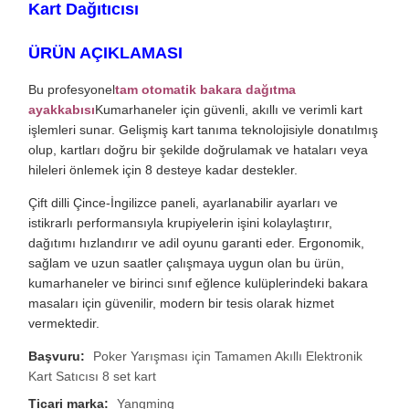
Kart Dağıtıcısı
ÜRÜN AÇIKLAMASI
Bu profesyonel
tam otomatik bakara dağıtma
ayakkabısı
Kumarhaneler için güvenli, akıllı ve verimli kart
işlemleri sunar. Gelişmiş kart tanıma teknolojisiyle donatılmış
olup, kartları doğru bir şekilde doğrulamak ve hataları veya
hileleri önlemek için 8 desteye kadar destekler.
Çift dilli Çince-İngilizce paneli, ayarlanabilir ayarları ve
istikrarlı performansıyla krupiyelerin işini kolaylaştırır,
dağıtımı hızlandırır ve adil oyunu garanti eder. Ergonomik,
sağlam ve uzun saatler çalışmaya uygun olan bu ürün,
kumarhaneler ve birinci sınıf eğlence kulüplerindeki bakara
masaları için güvenilir, modern bir tesis olarak hizmet
vermektedir.
Başvuru:
Poker Yarışması için Tamamen Akıllı Elektronik
Kart Satıcısı 8 set kart
Ticari marka:
Yangming