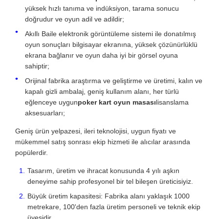
yüksek hızlı tanıma ve indüksiyon, tarama sonucu
doğrudur ve oyun adil ve adildir;
Akıllı Baile elektronik görüntüleme sistemi ile donatılmış
oyun sonuçları bilgisayar ekranına, yüksek çözünürlüklü
ekrana bağlanır ve oyun daha iyi bir görsel oyuna
sahiptir;
Orijinal fabrika araştırma ve geliştirme ve üretimi, kalın ve
kapalı gizli ambalaj, geniş kullanım alanı, her türlü
eğlenceye uygun
poker kart oyun masası
lisanslama
aksesuarları;
Geniş ürün yelpazesi, ileri teknolojisi, uygun fiyatı ve
mükemmel satış sonrası ekip hizmeti ile alıcılar arasında
popülerdir.
Tasarım, üretim ve ihracat konusunda 4 yılı aşkın
deneyime sahip profesyonel bir tel bileşen üreticisiyiz.
Büyük üretim kapasitesi: Fabrika alanı yaklaşık 1000
metrekare, 100'den fazla üretim personeli ve teknik ekip
üyesidir.