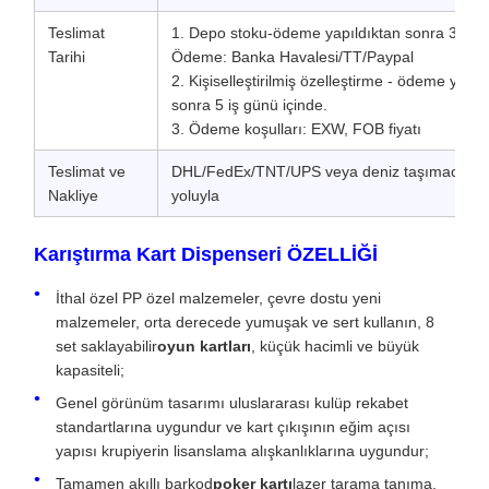
Teslimat
1. Depo stoku-ödeme yapıldıktan sonra 3 iş g
Tarihi
Ödeme: Banka Havalesi/TT/Paypal
2. Kişiselleştirilmiş özelleştirme - ödeme yapıl
sonra 5 iş günü içinde.
3. Ödeme koşulları: EXW, FOB fiyatı
Teslimat ve
DHL/FedEx/TNT/UPS veya deniz taşımacılığı 
Nakliye
yoluyla
Karıştırma Kart Dispenseri ÖZELLİĞİ
İthal özel PP özel malzemeler, çevre dostu yeni
malzemeler, orta derecede yumuşak ve sert kullanın, 8
set saklayabilir
oyun kartları
, küçük hacimli ve büyük
kapasiteli;
Genel görünüm tasarımı uluslararası kulüp rekabet
standartlarına uygundur ve kart çıkışının eğim açısı
yapısı krupiyerin lisanslama alışkanlıklarına uygundur;
Tamamen akıllı barkod
poker kartı
lazer tarama tanıma,