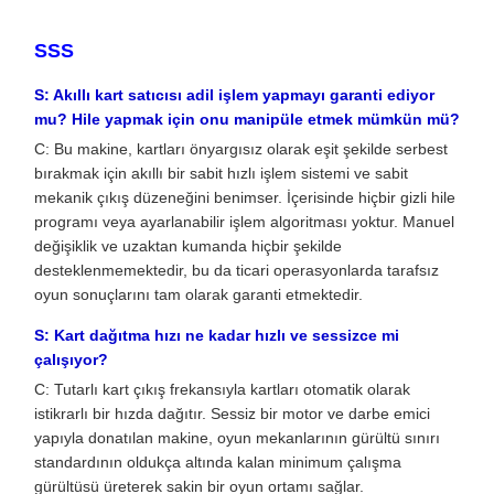
SSS
S: Akıllı kart satıcısı adil işlem yapmayı garanti ediyor
mu? Hile yapmak için onu manipüle etmek mümkün mü?
C: Bu makine, kartları önyargısız olarak eşit şekilde serbest
bırakmak için akıllı bir sabit hızlı işlem sistemi ve sabit
mekanik çıkış düzeneğini benimser. İçerisinde hiçbir gizli hile
programı veya ayarlanabilir işlem algoritması yoktur. Manuel
değişiklik ve uzaktan kumanda hiçbir şekilde
desteklenmemektedir, bu da ticari operasyonlarda tarafsız
oyun sonuçlarını tam olarak garanti etmektedir.
S: Kart dağıtma hızı ne kadar hızlı ve sessizce mi
çalışıyor?
C: Tutarlı kart çıkış frekansıyla kartları otomatik olarak
istikrarlı bir hızda dağıtır. Sessiz bir motor ve darbe emici
yapıyla donatılan makine, oyun mekanlarının gürültü sınırı
standardının oldukça altında kalan minimum çalışma
gürültüsü üreterek sakin bir oyun ortamı sağlar.