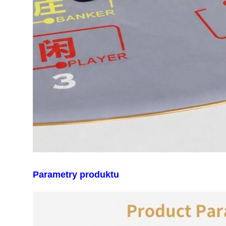
Parametry produktu