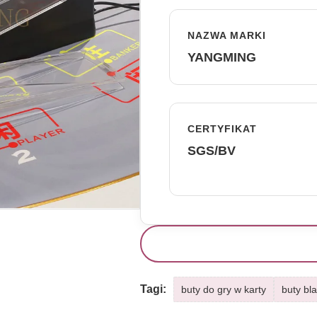
NAZWA MARKI
YANGMING
CERTYFIKAT
SGS/BV
Tagi:
buty do gry w karty
buty bla