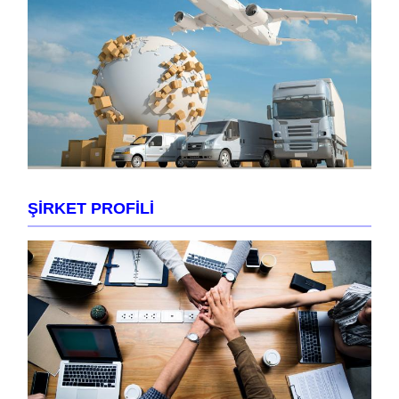
ŞİRKET PROFİLİ