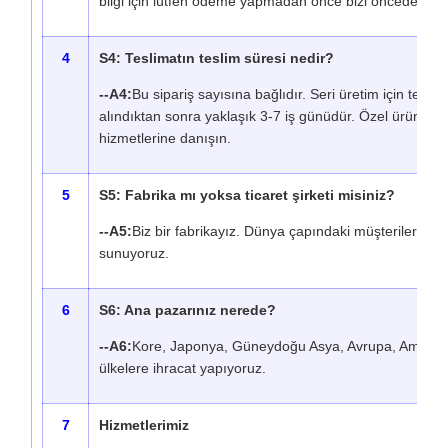
bilgi için lütfen ödeme yapmadan önce bizi önceden bilg
4
S4: Teslimatın teslim süresi nedir?
--A4:
Bu sipariş sayısına bağlıdır. Seri üretim için tes
alındıktan sonra yaklaşık 3-7 iş günüdür. Özel ürün deta
hizmetlerine danışın.
5
S5: Fabrika mı yoksa ticaret şirketi misiniz?
--A5:
Biz bir fabrikayız. Dünya çapındaki müşterilere 
sunuyoruz.
6
S6: Ana pazarınız nerede?
--A6:
Kore, Japonya, Güneydoğu Asya, Avrupa, Amerika
ülkelere ihracat yapıyoruz.
7
Hizmetlerimiz