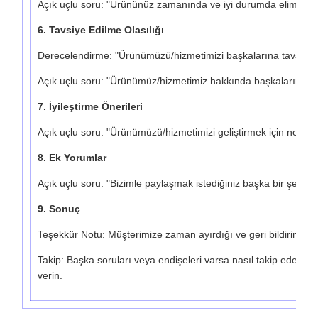
Açık uçlu soru: "Ürününüz zamanında ve iyi durumda elime ula
6. Tavsiye Edilme Olasılığı
Derecelendirme: "Ürünümüzü/hizmetimizi başkalarına tavsiye e
Açık uçlu soru: "Ürünümüz/hizmetimiz hakkında başkalarına nel
7. İyileştirme Önerileri
Açık uçlu soru: "Ürünümüzü/hizmetimizi geliştirmek için ne yapa
8. Ek Yorumlar
Açık uçlu soru: "Bizimle paylaşmak istediğiniz başka bir şey va
9. Sonuç
Teşekkür Notu: Müşterimize zaman ayırdığı ve geri bildirimi içi
Takip: Başka soruları veya endişeleri varsa nasıl takip edebile
verin.