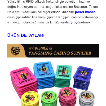
Yükseltilmiş RFID yüksek frekanslı çip etiketleri, hızlı ve
doğru indüksiyon tanıma, çoğunlukla casino Baccarat, Texas
Hold'em, Black Jack ve diğerlerinde kullanılır
poker masası
oyun çipi sahteciliğe karşı çipler. Her çipin, casino sistematiği
için uygun olan bağımsız bir kimliği vardır.
çip
yönetmek.
ÜRÜN DETAYLARI