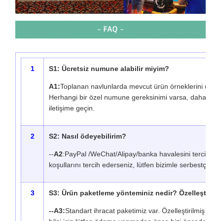
1
S1: Ücretsiz numune alabilir miyim?
A1:
Toplanan navlunlarda mevcut ürün örneklerini ücretsi
Herhangi bir özel numune gereksinimi varsa, daha fazla a
iletişime geçin.
2
S2: Nasıl ödeyebilirim?
--
A2
:PayPal /WeChat/Alipay/banka havalesini tercih e
koşullarını tercih ederseniz, lütfen bizimle serbestçe ile
3
S3: Ürün paketleme yönteminiz nedir? Özelleştirilmi
--A3:
Standart ihracat paketimiz var. Özelleştirilmiş pa