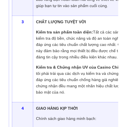
giúp bạn tự tin vào sản phẩm cuối cùng.
3
CHẤT LƯỢNG TUYỆT VỜI
Kiểm tra sản phẩm toàn diện:
Tất cả các sản phẩ
kiểm tra độ bền, chức năng và độ an toàn nghiêm
đáp ứng các tiêu chuẩn chất lượng cao nhất. Quá t
này đảm bảo rằng mọi thiết bị đều được chế tạo đ
đáng tin cậy trong nhiều điều kiện khác nhau.
Kiểm tra & Chứng nhận UV của Casino Chip:
Ch
tôi phải trải qua các dịch vụ kiểm tra và chứng 
đáp ứng các tiêu chuẩn chống hàng giả nghiêm ng
chứng nhận đều mang một nhãn hiệu chất lượng, 
bảo mật của nó.
4
GIAO HÀNG KỊP THỜI
Chính sách giao hàng minh bạch: