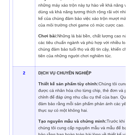
những máy xáo trộn này tự hào về khả năng vận h
dùng và khả năng tương thích rộng rãi với nhiều lo
kế của chúng đảm bảo việc xáo trộn mượt mà, hiệ
của môi trường chơi game có mức cược cao.
Chơi bài:
Những lá bài bền, chất lượng cao này đư
các tiêu chuẩn ngành và phù hợp với nhiều loại trò
chúng đảm bảo tuổi thọ và độ tin cậy, khiến chúng
tiên của những người chơi nghiêm túc.
2
DỊCH VỤ CHUYÊN NGHIỆP
Thiết kế sản phẩm tùy chỉnh:
Chúng tôi cung cấp
được cá nhân hóa cho từng chip, thẻ đơn và phụ ki
chỉnh để đáp ứng nhu cầu cụ thể của bạn. Quá trìn
đảm bảo rằng mỗi sản phẩm phản ánh các yêu cầu
thực sự có một không hai.
Tạo nguyên mẫu và chứng minh:
Trước khi tiến
chúng tôi cung cấp nguyên mẫu và mẫu để bạn p
bảo rằng bạn hoàn toàn hài lòng về thiết kế và độ