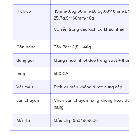
Kích cỡ
45mm-8,5g,50mm-10,5g,68*48mm-17,7g,
25,7g,94*66mm-40g
Có sẵn trong các kích cỡ khác nhau
Cân nặng
Tây Bắc: 8,5 ~ 40g
đóng gói
Màng nhựa nhiệt dẻo trong suốt + thùng vậ
moq
500 CÁI
Vật mẫu
Dịch vụ mẫu không được cung cấp
vận chuyển
Chọn vận chuyển hàng không hoặc đường 
hàng
MÃ HS
Mẫu chip 9504909000