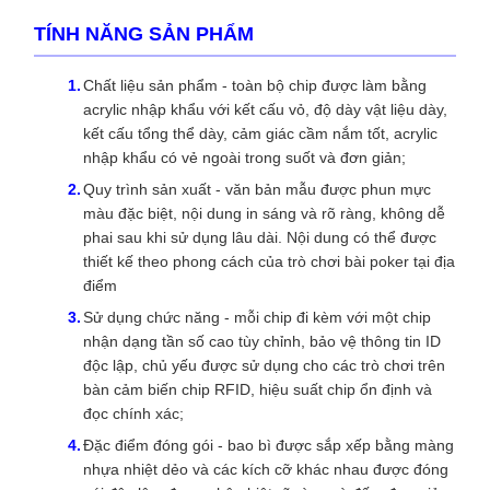
TÍNH NĂNG SẢN PHẨM
Chất liệu sản phẩm - toàn bộ chip được làm bằng
acrylic nhập khẩu với kết cấu vỏ, độ dày vật liệu dày,
kết cấu tổng thể dày, cảm giác cầm nắm tốt, acrylic
nhập khẩu có vẻ ngoài trong suốt và đơn giản;
Quy trình sản xuất - văn bản mẫu được phun mực
màu đặc biệt, nội dung in sáng và rõ ràng, không dễ
phai sau khi sử dụng lâu dài. Nội dung có thể được
thiết kế theo phong cách của trò chơi bài poker tại địa
điểm
Sử dụng chức năng - mỗi chip đi kèm với một chip
nhận dạng tần số cao tùy chỉnh, bảo vệ thông tin ID
độc lập, chủ yếu được sử dụng cho các trò chơi trên
bàn cảm biến chip RFID, hiệu suất chip ổn định và
đọc chính xác;
Đặc điểm đóng gói - bao bì được sắp xếp bằng màng
nhựa nhiệt dẻo và các kích cỡ khác nhau được đóng