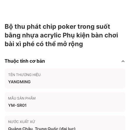
Bộ thu phát chip poker trong suốt
bằng nhựa acrylic Phụ kiện bàn chơi
bài xì phé có thể mở rộng
Thuộc tính cơ bản
TÊN THƯƠNG HIỆU
YANGMING
MẪU SẢN PHẨM
YM-SR01
NƯỚC XUẤT XỨ
Quảng Châu, Trung Quốc (đại lục)