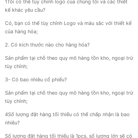
1Tôi có thể tùy chỉnh logo của chúng tôi và các thiết
kế khác yêu cầu?
Có, bạn có thể tùy chỉnh Logo và màu sắc với thiết kế
của hàng hóa;
2. Có kích thước nào cho hàng hóa?
Sản phẩm tại chỗ theo quy mô hàng tồn kho, ngoại trừ
tùy chỉnh;
3- Có bao nhiêu cổ phiếu?
Sản phẩm tại chỗ theo quy mô hàng tồn kho, ngoại trừ
tùy chỉnh;
4Số lượng đặt hàng tối thiểu có thể chấp nhận là bao
nhiêu?
Số lượng đặt hàng tối thiểu là 1pcs, số lượng lớn sẽ có