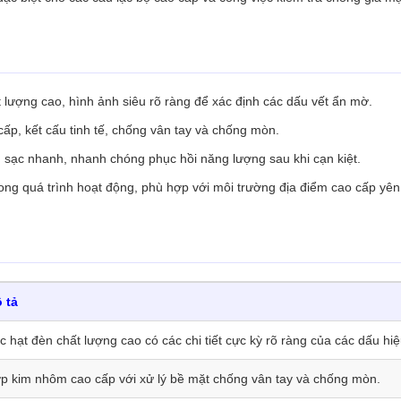
t lượng cao, hình ảnh siêu rõ ràng để xác định các dấu vết ẩn mờ.
cấp, kết cấu tinh tế, chống vân tay và chống mòn.
g sạc nhanh, nhanh chóng phục hồi năng lượng sau khi cạn kiệt.
rong quá trình hoạt động, phù hợp với môi trường địa điểm cao cấp yên 
 tả
c hạt đèn chất lượng cao có các chi tiết cực kỳ rõ ràng của các dấu hi
p kim nhôm cao cấp với xử lý bề mặt chống vân tay và chống mòn.