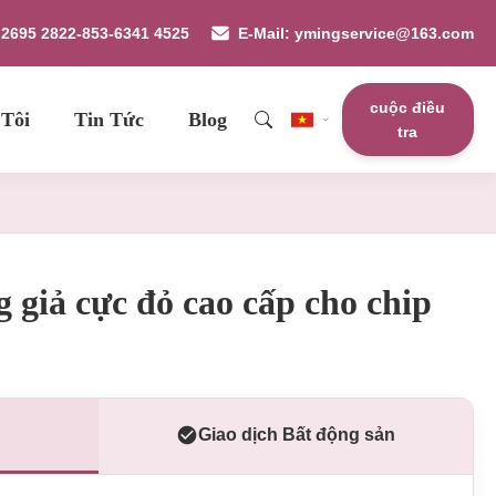
9 2695 2822-853-6341 4525
E-Mail: ymingservice@163.com
cuộc điều
 Tôi
Tin Tức
Blog
tra
g giả cực đỏ cao cấp cho chip
Giao dịch Bất động sản