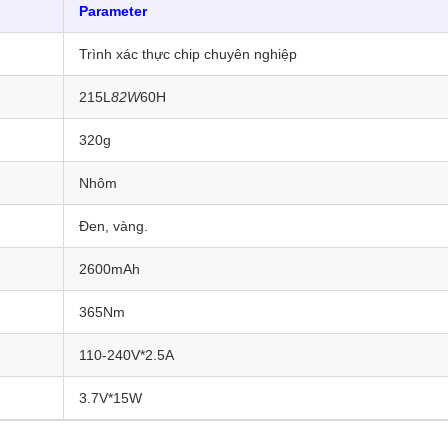
Parameter
Trình xác thực chip chuyên nghiệp
215L
82W
60H
320g
Nhôm
Đen, vàng.
2600mAh
365Nm
110-240V*2.5A
3.7V*15W