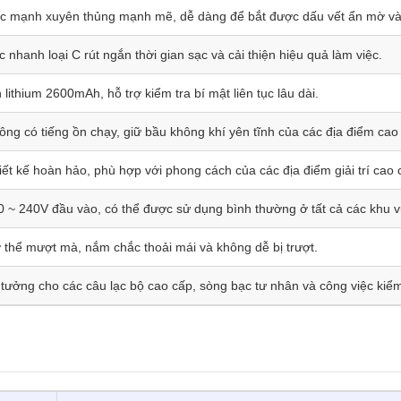
c mạnh xuyên thủng mạnh mẽ, dễ dàng để bắt được dấu vết ẩn mờ và
c nhanh loại C rút ngắn thời gian sạc và cải thiện hiệu quả làm việc.
n lithium 2600mAh, hỗ trợ kiểm tra bí mật liên tục lâu dài.
ông có tiếng ồn chạy, giữ bầu không khí yên tĩnh của các địa điểm cao
iết kế hoàn hảo, phù hợp với phong cách của các địa điểm giải trí cao 
0 ~ 240V đầu vào, có thể được sử dụng bình thường ở tất cả các khu vự
 thể mượt mà, nắm chắc thoải mái và không dễ bị trượt.
 tưởng cho các câu lạc bộ cao cấp, sòng bạc tư nhân và công việc kiểm