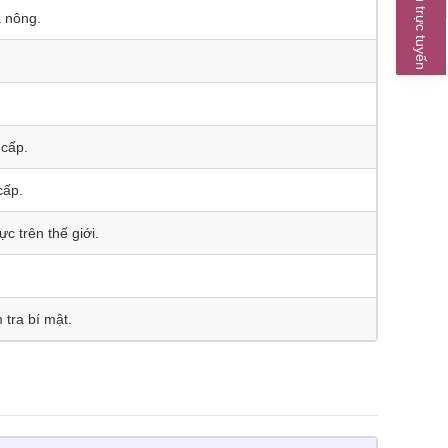
Dịch vụ trực tuyến
 nông.
 cấp.
cấp.
c trên thế giới.
 tra bí mật.