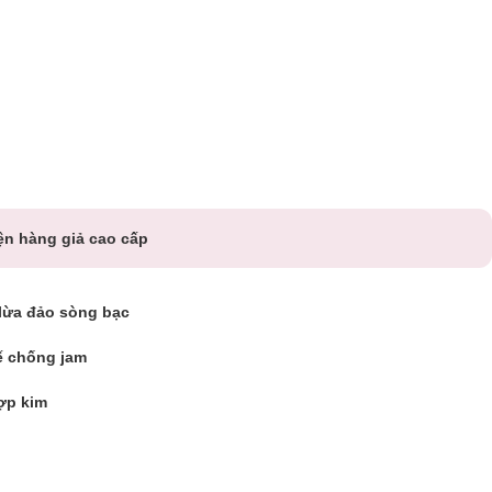
ện hàng giả cao cấp
lừa đảo sòng bạc
ế chống jam
ợp kim