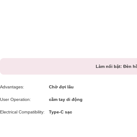
Làm nổi bật:
Đèn h
Advantages:
Chờ đợi lâu
User Operation:
cầm tay di động
Electrical Compatibility:
Type-C sạc