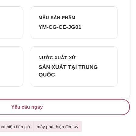
MẪU SẢN PHẨM
YM-CG-CE-JG01
NƯỚC XUẤT XỨ
SẢN XUẤT TẠI TRUNG
QUỐC
Yêu cầu ngay
át hiện tiền giả
máy phát hiện đèn uv