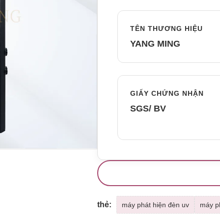
TÊN THƯƠNG HIỆU
YANG MING
GIẤY CHỨNG NHẬN
SGS/ BV
thẻ:
máy phát hiện đèn uv
máy ph