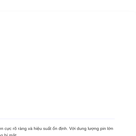
 cực rõ ràng và hiệu suất ổn định. Với dung lượng pin lớn
ạo bí mật.