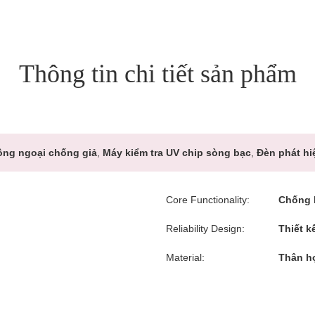
Thông tin chi tiết sản phẩm
ồng ngoại chống giả
,
Máy kiểm tra UV chip sòng bạc
,
Đèn phát hi
Core Functionality:
Chống 
Reliability Design:
Thiết k
Material:
Thân h