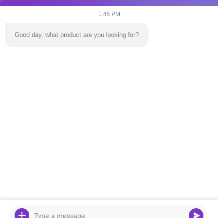
1:45 PM
Good day, what product are you looking for?
Senden Sie
Zu Hause
Produkte
Videos
Über Uns
Werksbesichtigung
Kontakt Mit Uns
Neuigkeiten
Blog
Telefon:
86-139 2695 2822-853-6341 4525
E-Mail:
ymingservice@163.com
© 2026 Guangzhou Yangming Entertainment Products Co.,LTD. All Rights
Reserved.