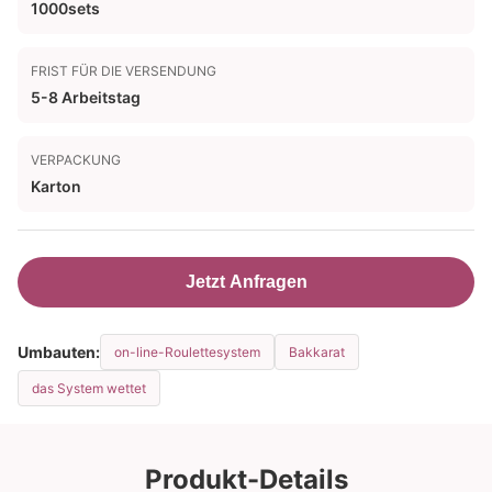
1000sets
FRIST FÜR DIE VERSENDUNG
5-8 Arbeitstag
VERPACKUNG
Karton
Jetzt Anfragen
Umbauten:
on-line-Roulettesystem
Bakkarat
das System wettet
Produkt-Details