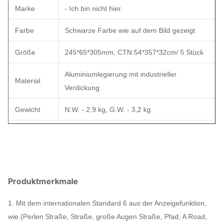
Marke
- Ich bin nicht hier.
Farbe
Schwarze Farbe wie auf dem Bild gezeigt
Größe
245*65*305mm, CTN:54*357*32cm/ 5 Stück
Aluminiumlegierung mit industrieller
Material
Verdickung
Gewicht
N.W. - 2,9 kg, G.W. - 3,2 kg
Der Versand von Mustern ist vorübergehend
Proben
nicht verfügbar.
MOQ
Fabrikform, 1 Stück
Produktmerkmale
Verpackung
Zusammengestellte Transportverpackungen
1. Mit dem internationalen Standard 6 aus der Anzeigefunktion,
SKU
YM-ME02
wie (Perlen Straße, Straße, große Augen Straße, Pfad, A Road,