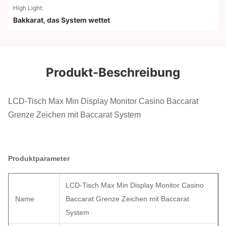
High Light:
Bakkarat
,
das System wettet
Produkt-Beschreibung
LCD-Tisch Max Min Display Monitor Casino Baccarat
Grenze Zeichen mit Baccarat System
Produktparameter
LCD-Tisch Max Min Display Monitor Casino
Name
Baccarat Grenze Zeichen mit Baccarat
System