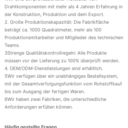
Drahtkomponenten mit mehr als 4 Jahren Erfahrung in
der Konstruktion, Produktion und dem Export.
2. Große Produktionskapazität: Die Fabrikfläche
beträgt ca. 1000 Quadratmeter, mehr als 100
Produktionsmitarbeiter und Mitglieder des technischen
Teams.
3Strenge Qualitätskontrollregeln: Alle Produkte
müssen vor der Lieferung zu 100% überprüft werden.
4. OEM/ODM-Dienstleistungen sind erhältlich.
5Wir verfügen über ein unabhängiges Bestellsystem,
mit der Gesamtverfolgungsfunktion vom Rohstoffkauf
bis zum Ausgang der fertigen Waren.
6Wir haben zwei Fabriken, die unterschiedliche
Anforderungen erfüllen können.
Häufig gestellte Fragen