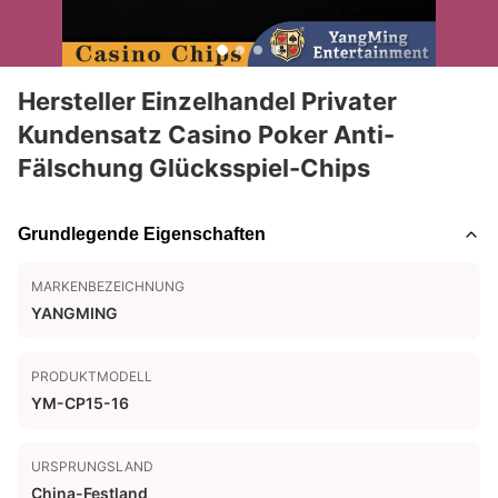
Hersteller Einzelhandel Privater
Kundensatz Casino Poker Anti-
Fälschung Glücksspiel-Chips
Grundlegende Eigenschaften
MARKENBEZEICHNUNG
YANGMING
PRODUKTMODELL
YM-CP15-16
URSPRUNGSLAND
China-Festland