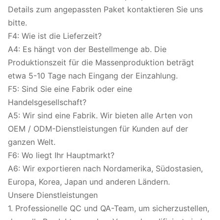
Details zum angepassten Paket kontaktieren Sie uns
bitte.
F4: Wie ist die Lieferzeit?
A4: Es hängt von der Bestellmenge ab. Die
Produktionszeit für die Massenproduktion beträgt
etwa 5-10 Tage nach Eingang der Einzahlung.
F5: Sind Sie eine Fabrik oder eine
Handelsgesellschaft?
A5: Wir sind eine Fabrik. Wir bieten alle Arten von
OEM / ODM-Dienstleistungen für Kunden auf der
ganzen Welt.
F6: Wo liegt Ihr Hauptmarkt?
A6: Wir exportieren nach Nordamerika, Südostasien,
Europa, Korea, Japan und anderen Ländern.
Unsere Dienstleistungen
1. Professionelle QC und QA-Team, um sicherzustellen,