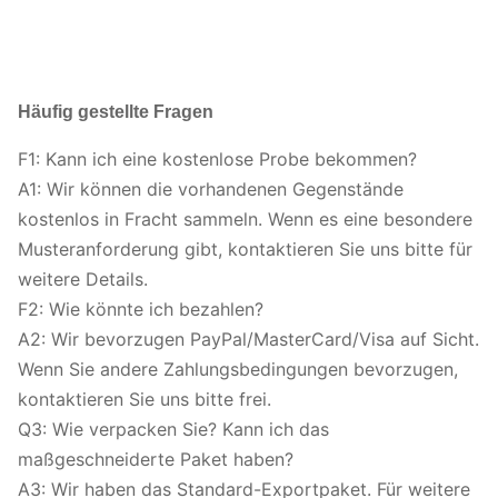
Häufig gestellte Fragen
F1: Kann ich eine kostenlose Probe bekommen?
A1: Wir können die vorhandenen Gegenstände
kostenlos in Fracht sammeln. Wenn es eine besondere
Musteranforderung gibt, kontaktieren Sie uns bitte für
weitere Details.
F2: Wie könnte ich bezahlen?
A2: Wir bevorzugen PayPal/MasterCard/Visa auf Sicht.
Wenn Sie andere Zahlungsbedingungen bevorzugen,
kontaktieren Sie uns bitte frei.
Q3: Wie verpacken Sie? Kann ich das
maßgeschneiderte Paket haben?
A3: Wir haben das Standard-Exportpaket. Für weitere