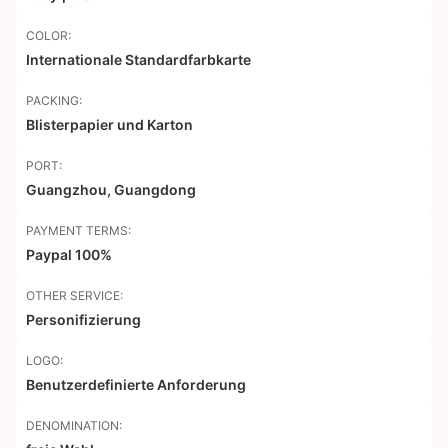
COLOR:
Internationale Standardfarbkarte
PACKING:
Blisterpapier und Karton
PORT:
Guangzhou, Guangdong
PAYMENT TERMS:
Paypal 100%
OTHER SERVICE:
Personifizierung
LOGO:
Benutzerdefinierte Anforderung
DENOMINATION: