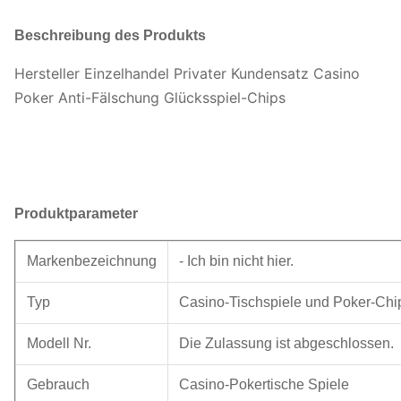
Beschreibung des Produkts
Hersteller Einzelhandel Privater Kundensatz Casino
Poker Anti-Fälschung Glücksspiel-Chips
Produktparameter
Markenbezeichnung
- Ich bin nicht hier.
Typ
Casino-Tischspiele und Poker-Chi
Modell Nr.
Die Zulassung ist abgeschlossen.
Gebrauch
Casino-Pokertische Spiele