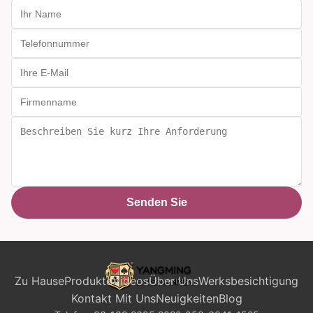
Senden Sie
Zu Hause
Produkte
Videos
Über Uns
Werksbesichtigung
Kontakt Mit Uns
Neuigkeiten
Blog