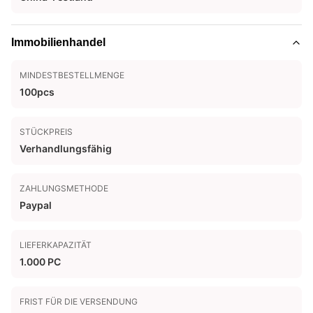
Immobilienhandel
MINDESTBESTELLMENGE
100pcs
STÜCKPREIS
Verhandlungsfähig
ZAHLUNGSMETHODE
Paypal
LIEFERKAPAZITÄT
1.000 PC
FRIST FÜR DIE VERSENDUNG