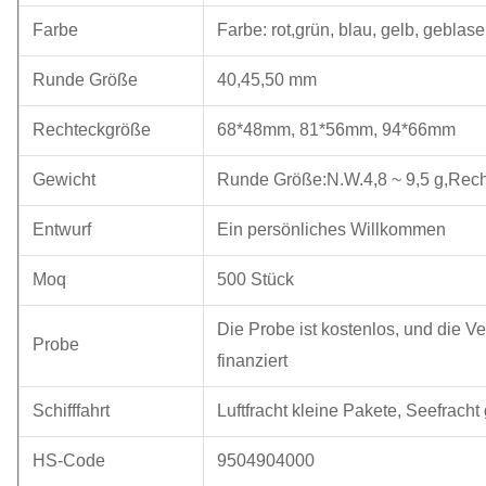
Farbe
Farbe: rot,grün, blau, gelb, geblas
Runde Größe
40,45,50 mm
Rechteckgröße
68*48mm, 81*56mm, 94*66mm
Gewicht
Runde Größe:N.W.4,8 ~ 9,5 g,Rech
Entwurf
Ein persönliches Willkommen
Moq
500 Stück
Die Probe ist kostenlos, und die V
Probe
finanziert
Schifffahrt
Luftfracht kleine Pakete, Seefracht
HS-Code
9504904000