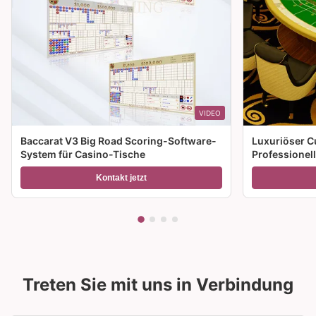
VIDEO
Baccarat V3 Big Road Scoring-Software-
Luxuriöser C
System für Casino-Tische
Professionel
Spieltisch zu
Kontakt jetzt
Treten Sie mit uns in Verbindung