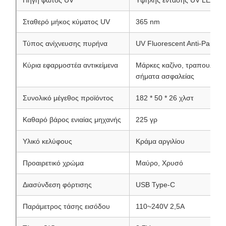
Πηγή φωτός UV
Υψηλής έντασης UV LED
Σταθερό μήκος κύματος UV
365 nm
Τύπος ανίχνευσης πυρήνα
UV Fluorescent Anti-Parfeit V
Κύρια εφαρμοστέα αντικείμενα
Μάρκες καζίνο, τραπουλόχαρτ
σήματα ασφαλείας
Συνολικό μέγεθος προϊόντος
182 * 50 * 26 χλστ
Καθαρό βάρος ενιαίας μηχανής
225 γρ
Υλικό κελύφους
Κράμα αργιλίου
Προαιρετικό χρώμα
Μαύρο, Χρυσό
Διασύνδεση φόρτισης
USB Type-C
Παράμετρος τάσης εισόδου
110~240V 2,5A