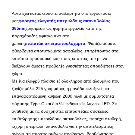
Αυτό έχει κατασκευαστεί ανεξάρτητα στο εργοστάσιό
μας
φορητός ελεγκτής υπεριώδους ακτινοβολίας
365nm
χρησιμεύει ως φορητό εργαλείο κατά της
παραχάραξης αφιερωμένο στο
gaming
πατατάκια
και
τραπουλόχαρτα
. Φωτίζει αόρατα
φθορίζοντα αποτυπώματα ασφαλείας, επιτρέποντας στο
επιτόπιο προσωπικό και στους επόπτες του pit να
διεξάγουν άμεσες προβολές γνησιότητας οπουδήποτε στον
χώρο.
Με ένα ελαφρύ πλαίσιο εξ ολοκλήρου από αλουμίνιο που
ζυγίζει μόλις 225 γραμμάρια, η μονάδα φιλοξενεί μια
επαναφορτιζόμενη κυψέλη 2600 mAh με συμβατότητα
φόρτισης Type-C και διπλές ενδεικτικές λυχνίες LED. Σε
αντίθεση με τις δύσχρηστες επιτραπέζιες συσκευές
επιθεώρησης υπεριώδους ακτινοβολίας, παρέχει σταθερή,
ισχυρή υπεριώδη ακτινοβολία για την αποτελεσματική
ανίχνευση παραποιημένων προϊόντων, βοηθώντας τα