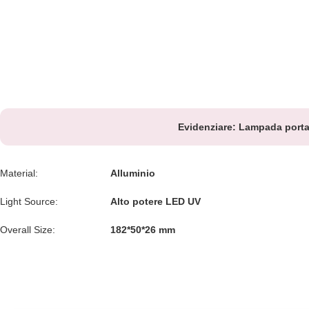
Evidenziare:
Lampada portat
Material:
Alluminio
Light Source:
Alto potere LED UV
Overall Size:
182*50*26 mm