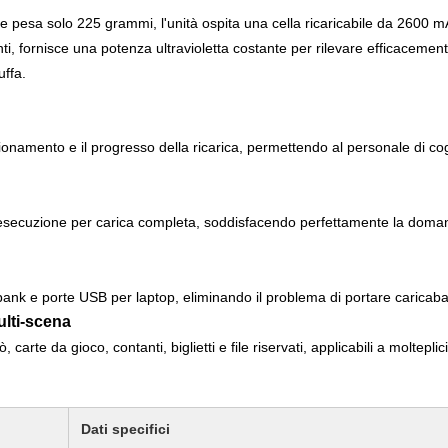
 pesa solo 225 grammi, l'unità ospita una cella ricaricabile da 2600 mAh
i, fornisce una potenza ultravioletta costante per rilevare efficacemente i
uffa.
onamento e il progresso della ricarica, permettendo al personale di co
esecuzione per carica completa, soddisfacendo perfettamente la domanda di 
bank e porte USB per laptop, eliminando il problema di portare caricabatt
ulti-scena
carte da gioco, contanti, biglietti e file riservati, applicabili a molteplici
Dati specifici