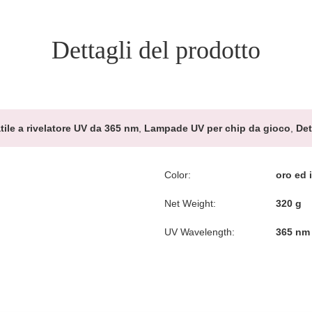
Dettagli del prodotto
ile a rivelatore UV da 365 nm
,
Lampade UV per chip da gioco
,
Det
Color:
oro ed i
Net Weight:
320 g
UV Wavelength:
365 nm