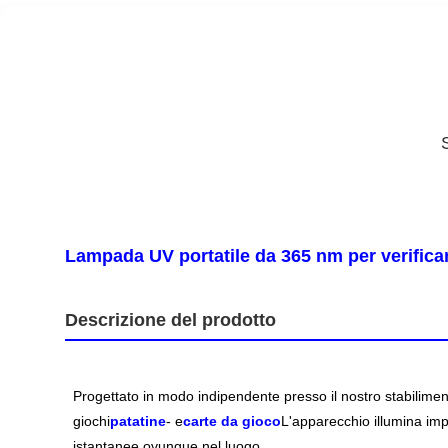
Lampada UV portatile da 365 nm per verificare
Descrizione del prodotto
Progettato in modo indipendente presso il nostro stabilime
giochi
patatine
- e
carte da gioco
L'apparecchio illumina impr
istantanee ovunque nel luogo.