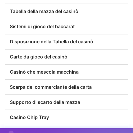
Tabella della mazza del casinò
Sistemi di gioco del baccarat
Disposizione della Tabella del casinò
Carte da gioco del casinò
Casinò che mescola macchina
Scarpa del commerciante della carta
Supporto di scarto della mazza
Casinò Chip Tray
Indicatori inferiori