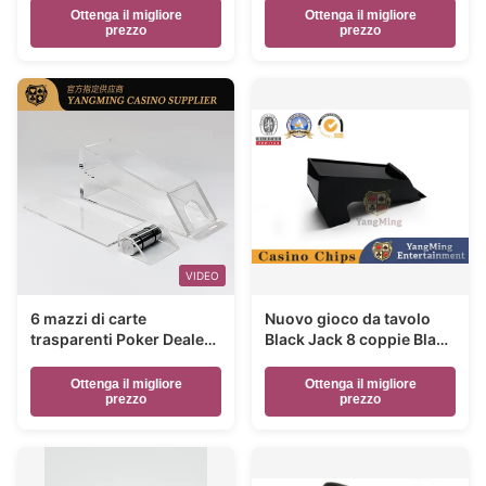
gioco di carte dealer
Desktop Dealer di carte
Ottenga il migliore
Ottenga il migliore
prezzo
prezzo
VIDEO
6 mazzi di carte
Nuovo gioco da tavolo
trasparenti Poker Dealer
Black Jack 8 coppie Black
Shoe Casino Black Jack
Standard Dealer di carte
Poker Game
personalizzato
Ottenga il migliore
Ottenga il migliore
prezzo
prezzo