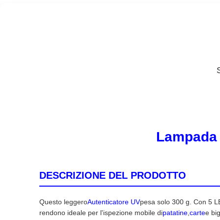
Lampada u
DESCRIZIONE DEL PRODOTTO
Questo leggero
Autenticatore UV
pesa solo 300 g. Con 5 LE
rendono ideale per l'ispezione mobile di
patatine
,
carte
e bigl