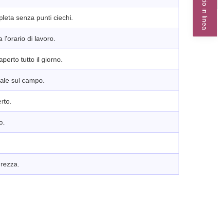
Servizio in linea
leta senza punti ciechi.
 l'orario di lavoro.
perto tutto il giorno.
nale sul campo.
rto.
o.
urezza.