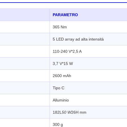
PARAMETRO
365 Nm
5 LED array ad alta intensità
110-240 V*2,5 A
3,7 V*15 W
2600 mAh
Tipo C
Alluminio
182L
50 W
26H mm
300 g