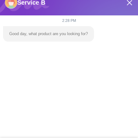
Service B
2:28 PM
Good day, what product are you looking for?
Wysłać
Do Domu
Produkty
Filmy
O Nas
Wycieczka Po Fabryce
Skontaktuj Się Z Nami
Nowości
Bloga
Tel:
86-139 2695 2822-853-6341 4525
E-mail:
ymingservice@163.com