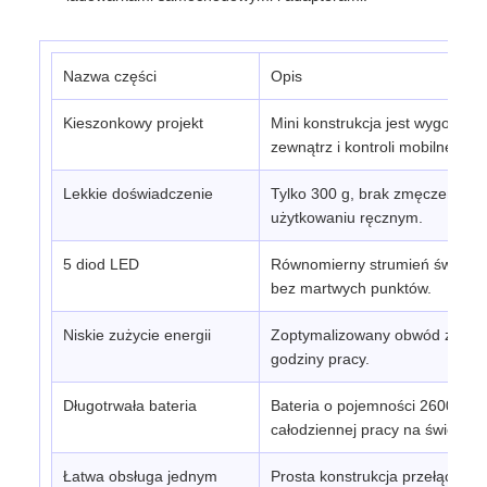
Nazwa części
Opis
Kieszonkowy projekt
Mini konstrukcja jest wygodna 
zewnątrz i kontroli mobilnej.
Lekkie doświadczenie
Tylko 300 g, brak zmęczenia p
użytkowaniu ręcznym.
5 diod LED
Równomierny strumień świetlny
bez martwych punktów.
Niskie zużycie energii
Zoptymalizowany obwód zmniejs
godziny pracy.
Długotrwała bateria
Bateria o pojemności 2600 mAh
całodziennej pracy na świeżym 
Łatwa obsługa jednym
Prosta konstrukcja przełącznik