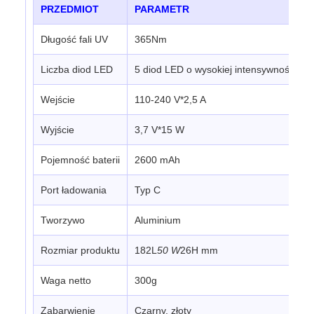
PRZEDMIOT
PARAMETR
Długość fali UV
365Nm
Liczba diod LED
5 diod LED o wysokiej intensywności
Wejście
110-240 V*2,5 A
Wyjście
3,7 V*15 W
Pojemność baterii
2600 mAh
Port ładowania
Typ C
Tworzywo
Aluminium
Rozmiar produktu
182L
50 W
26H mm
Waga netto
300g
Zabarwienie
Czarny, złoty