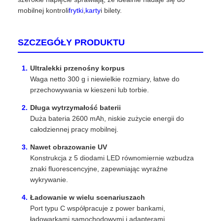
mobilnej kontroli
frytki
,
karty
i bilety.
SZCZEGÓŁY PRODUKTU
Ultralekki przenośny korpus
Waga netto 300 g i niewielkie rozmiary, łatwe do
przechowywania w kieszeni lub torbie.
Długa wytrzymałość baterii
Duża bateria 2600 mAh, niskie zużycie energii do
całodziennej pracy mobilnej.
Nawet obrazowanie UV
Konstrukcja z 5 diodami LED równomiernie wzbudza
znaki fluorescencyjne, zapewniając wyraźne
wykrywanie.
Ładowanie w wielu scenariuszach
Port typu C współpracuje z power bankami,
ładowarkami samochodowymi i adapterami.